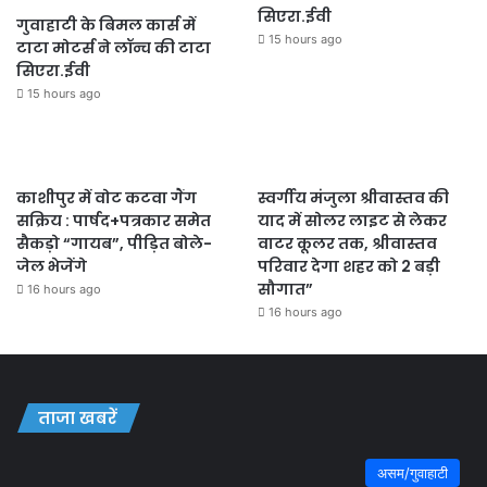
सिएरा.ईवी
गुवाहाटी के बिमल कार्स में
15 hours ago
टाटा मोटर्स ने लॉन्च की टाटा
सिएरा.ईवी
15 hours ago
काशीपुर में वोट कटवा गैंग
स्वर्गीय मंजुला श्रीवास्तव की
सक्रिय : पार्षद+पत्रकार समेत
याद में सोलर लाइट से लेकर
सैकड़ो “गायब”, पीड़ित बोले-
वाटर कूलर तक, श्रीवास्तव
जेल भेजेंगे
परिवार देगा शहर को 2 बड़ी
सौगात”
16 hours ago
16 hours ago
ताजा खबरें
असम/गुवाहाटी