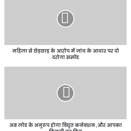
से
छेड़छाड़
के
आरोप
में
जांच
के
आधार
महिला से छेड़छाड़ के आरोप में जांच के आधार पर दो
पर
दो
दरोगा सस्पेंड
दरोगा
सस्पेंड
अब
लोड
के
अनुरूप
होगा
विद्युत
कनेक्शन
,और
आपका
अब लोड के अनुरूप होगा विद्युत कनेक्शन ,और आपका
बिजली
का