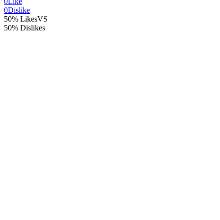
0
Like
0
Dislike
50% Likes
VS
50% Dislikes