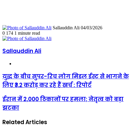
Send
Sallauddin Ali
04/03/2026
an
0
174
1 minute read
email
Sallauddin Ali
Website
युद्ध
युद्ध के बीच सुपर-रिच लोग मिडल ईस्ट से भागने के
के
लिए ₹3.2 करोड़ कर रहे हैं खर्च : रिपोर्ट
बीच
सुपर-
रिच
ईरान
ईरान में 2,000 ठिकानों पर हमला; नेतृत्व को बड़ा
लोग
में
झटका
मिडल
2,000
ईस्ट
ठिकानों
से
पर
Related Articles
भागने
हमला;
के
नेतृत्व
लिए