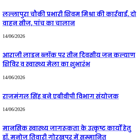
को
₹3.2
बड़ा
करोड़
झटका
लल्लापुरा चौकी प्रभारी शिवम मिश्रा की कार्रवाई, दो
कर
वाहन सीज, पांच का चालान
रहे
हैं
खर्च
14/06/2026
:
रिपोर्ट
आराजी लाइन ब्लॉक पर तीन दिवसीय जन कल्याण
शिविर व स्वास्थ्य मेला का शुभारंभ
14/06/2026
राजमंगल सिंह बने एबीवीपी विभाग संयोजक
14/06/2026
मानसिक स्वास्थ्य जागरूकता के उत्कृष्ट कार्यों हेतु
डॉ. मनोज तिवारी गोरखपुर में सम्मानित