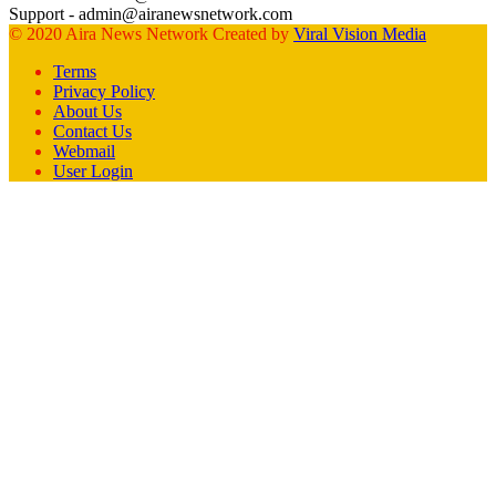
Support - admin@airanewsnetwork.com
© 2020 Aira News Network Created by
Viral Vision Media
Terms
Privacy Policy
About Us
Contact Us
Webmail
User Login
Facebook
X
WhatsApp
Telegram
Back
to
top
button