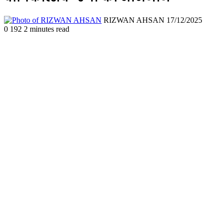
Send
RIZWAN AHSAN
17/12/2025
an
0
192
2 minutes read
email