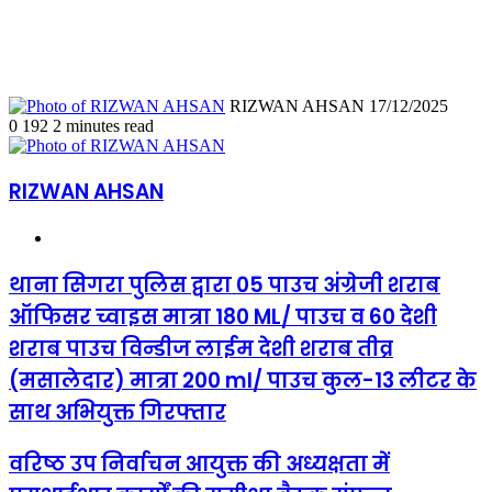
Send
RIZWAN AHSAN
17/12/2025
an
0
192
2 minutes read
email
RIZWAN AHSAN
Website
थाना
थाना सिगरा पुलिस द्वारा 05 पाउच अंग्रेजी शराब
सिगरा
ऑफिसर च्वाइस मात्रा 180 ML/ पाउच व 60 देशी
पुलिस
द्वारा
शराब पाउच विन्डीज लाईम देशी शराब तीव्र
05
(मसालेदार) मात्रा 200 ml/ पाउच कुल-13 लीटर के
पाउच
अंग्रेजी
साथ अभियुक्त गिरफ्तार
शराब
ऑफिसर
च्वाइस
वरिष्ठ
वरिष्ठ उप निर्वाचन आयुक्त की अध्यक्षता में
मात्रा
उप