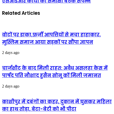
एसआईआर कार्यों की समीक्षा बैठक संपन्न
180
निर्वाचन
ML/
आयुक्त
पाउच
की
Related Articles
व
अध्यक्षता
60
में
देशी
एसआईआर
शराब
कार्यों
पाउच
की
वोटों पर डाका,फ़र्ज़ी आपत्तियों से मचा हाहाकार,
विन्डीज
समीक्षा
मुस्लिम समाज आया सड़कों पर सौंपा ज्ञापन
लाईम
बैठक
देशी
संपन्न
शराब
2 days ago
तीव्र
(मसालेदार)
मात्रा
चार्जशीट के बाद मिली राहत: अवैध असलहा केस में
200
ml/
पार्षद पति नौशाद हुसैन सोनू कों मिली जमानत
पाउच
कुल-13
2 days ago
लीटर
के
साथ
काशीपुर में दबंगों का कहर, दुकान में घुसकर महिला
अभियुक्त
गिरफ्तार
का हाथ तोड़ा, बेटा-बेटी को भी पीटा