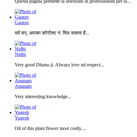
Questa pagina permette la selezione di professionisti per la...
Gaurav
धर्म सर्, आपका कॉन्टैक्ट नं. मिल सकता है...
Nidhi
Very good Dhanu ji. Always love nd respect...
Anupam
Very interesting knowledge...
Yugesh
Oil of this plant flower most costly....