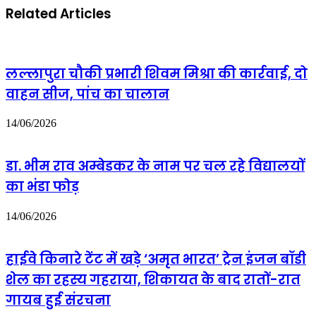
पकड़ा
Related Articles
-मुक्ता
है।
सिंह
सौंफ
के
बीज
पर
लल्लापुरा चौकी प्रभारी शिवम मिश्रा की कार्रवाई, दो
सीमेंट
वाहन सीज, पांच का चालान
और
केमिकल
की
14/06/2026
परत
चढ़ाकर
उन्हें
डा. भीम राव अम्बेडकर के नाम पर चल रहे विद्यालयों
"शिव
पुजारी
का भंडा फोड़
जीरा"
ब्रांड
14/06/2026
बनाकर
मार्केट
में
हाईवे किनारे टेंट में खड़े ‘अमृत भारत’ ट्रेन इंजन बॉडी
बेचा
जा
शेल का रहस्य गहराया, शिकायत के बाद रातों-रात
रहा
था
गायब हुई संरचना