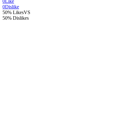
0
Like
0
Dislike
50% Likes
VS
50% Dislikes