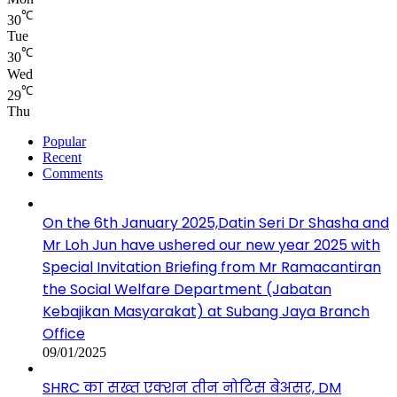
℃
30
Tue
℃
30
Wed
℃
29
Thu
Popular
Recent
Comments
On the 6th January 2025,Datin Seri Dr Shasha and
Mr Loh Jun have ushered our new year 2025 with
Special Invitation Briefing from Mr Ramacantiran
the Social Welfare Department (Jabatan
Kebajikan Masyarakat) at Subang Jaya Branch
Office
09/01/2025
SHRC का सख्त एक्शन तीन नोटिस बेअसर, DM