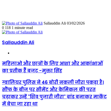
Send
Sallauddin Ali
03/02/2026
an
0
118
1 minute read
email
Sallauddin Ali
Website
महिलाओ
महिलाओ और छात्रों के लिए आशा और आकांक्षाओं
और
का प्रतीक हैँ बजट -मुक्ता सिंह
छात्रों
के
लिए
ग्वालियर
ग्वालियर पुलिस ने 46 बोरी नकली जीरा पकड़ा है।
आशा
पुलिस
सौंफ के बीज पर सीमेंट और केमिकल की परत
और
ने
आकांक्षाओं
46
चढ़ाकर उन्हें "शिव पुजारी जीरा" ब्रांड बनाकर मार्केट
का
बोरी
प्रतीक
में बेचा जा रहा था
नकली
हैँ
जीरा
बजट