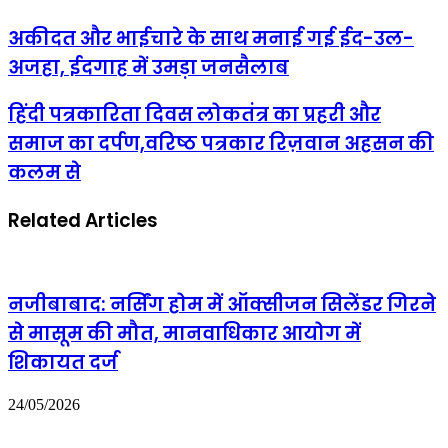
अकीदत
अकीदत और भाईचारे के साथ मनाई गई ईद-उल-
और
अजहा, ईदगाह में उमड़ा जनसैलाब
भाईचारे
के
साथ
हिंदी
हिंदी पत्रकारिता दिवस लोकतंत्र का प्रहरी और
मनाई
पत्रकारिता
समाज का दर्पण,वरिष्ठ पत्रकार रिज़वान अहसन की
गई
दिवस
ईद-
लोकतंत्र
कलम से
उल-
का
अजहा,
प्रहरी
ईदगाह
Related Articles
और
में
समाज
उमड़ा
का
जनसैलाब
दर्पण,वरिष्ठ
पत्रकार
नजीबाबाद: नर्सिंग होम में ऑक्सीजन सिलेंडर गिरने
रिज़वान
अहसन
से मासूम की मौत, मानवाधिकार आयोग में
की
शिकायत दर्ज
कलम
से
24/05/2026