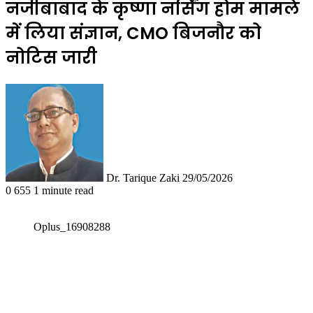
नजीबाबाद के कृष्णा नर्सिंग होम मामले
में लिया संज्ञान, CMO बिजनौर को
नोटिस जारी
Follow
Send
on
an
X
email
Dr. Tarique Zaki
29/05/2026
0
655
1 minute read
Oplus_16908288