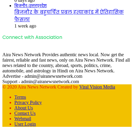
6 days ago
बिजनौर-उत्तरप्रदेश
बिजनौर के बहुचर्चित प्रबल हत्याकांड में ऐतिहासिक
फैसला
1 week ago
Connect with Association
Aira News Network Provides authentic news local. Now get the
fairest, reliable and fast news, only on Aira News Network. Find all
news related to the country, abroad, sports, politics, crime,
automobile, and astrology in Hindi on Aira News Network.
Advertise - admin@airanewsnetwork.com
Support - admin@airanewsnetwork.com
© 2020 Aira News Network Created by
Viral Vision Media
Terms
Privacy Policy
About Us
Contact Us
Webmail
User Login
Facebook
X
WhatsApp
Telegram
Back