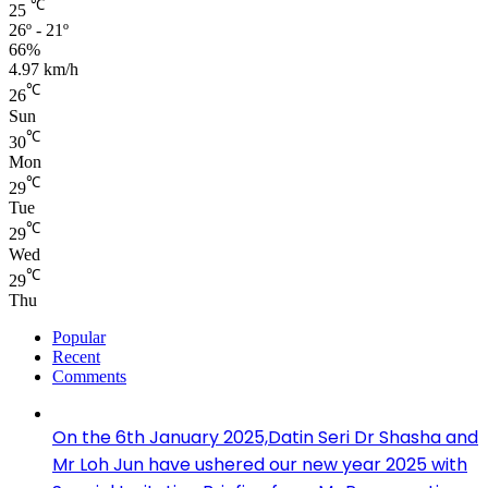
℃
25
26º - 21º
66%
4.97 km/h
℃
26
Sun
℃
30
Mon
℃
29
Tue
℃
29
Wed
℃
29
Thu
Popular
Recent
Comments
On the 6th January 2025,Datin Seri Dr Shasha and
Mr Loh Jun have ushered our new year 2025 with