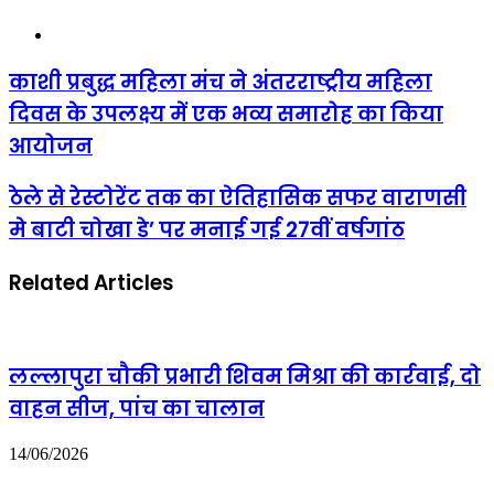
Website
काशी
काशी प्रबुद्ध महिला मंच ने अंतरराष्ट्रीय महिला
प्रबुद्ध
दिवस के उपलक्ष्य में एक भव्य समारोह का किया
महिला
मंच
आयोजन
ने
अंतरराष्ट्रीय
ठेले
ठेले से रेस्टोरेंट तक का ऐतिहासिक सफर वाराणसी
महिला
से
दिवस
मे बाटी चोखा डे’ पर मनाई गई 27वीं वर्षगांठ
रेस्टोरेंट
के
तक
उपलक्ष्य
का
में
Related Articles
ऐतिहासिक
एक
सफर
भव्य
वाराणसी
समारोह
मे
का
बाटी
लल्लापुरा चौकी प्रभारी शिवम मिश्रा की कार्रवाई, दो
किया
चोखा
आयोजन
वाहन सीज, पांच का चालान
डे’
पर
मनाई
14/06/2026
गई
27वीं