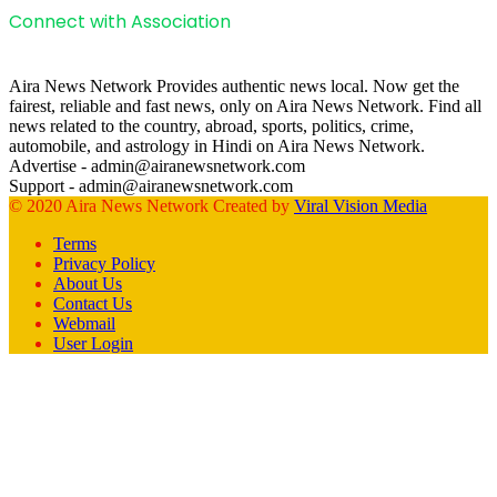
Connect with Association
Aira News Network Provides authentic news local. Now get the
fairest, reliable and fast news, only on Aira News Network. Find all
news related to the country, abroad, sports, politics, crime,
automobile, and astrology in Hindi on Aira News Network.
Advertise - admin@airanewsnetwork.com
Support - admin@airanewsnetwork.com
© 2020 Aira News Network Created by
Viral Vision Media
Terms
Privacy Policy
About Us
Contact Us
Webmail
User Login
Facebook
X
WhatsApp
Telegram
Back
to
top
button