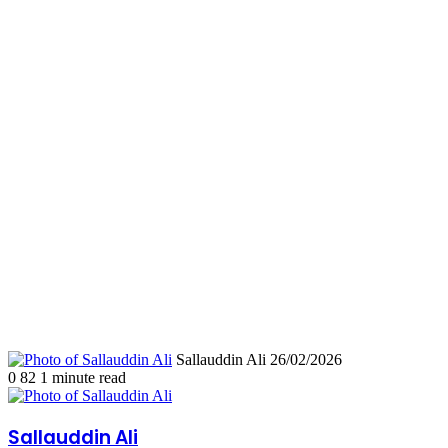
Send
Sallauddin Ali
26/02/2026
an
0
82
1 minute read
email
Sallauddin Ali