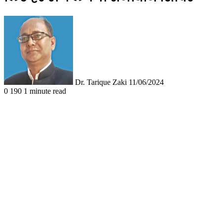
Follow
Send
on
an
X
email
Dr. Tarique Zaki
11/06/2024
0
190
1 minute read