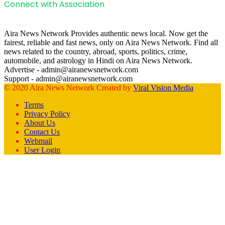
Connect with Association
Aira News Network Provides authentic news local. Now get the
fairest, reliable and fast news, only on Aira News Network. Find all
news related to the country, abroad, sports, politics, crime,
automobile, and astrology in Hindi on Aira News Network.
Advertise - admin@airanewsnetwork.com
Support - admin@airanewsnetwork.com
© 2020 Aira News Network Created by
Viral Vision Media
Terms
Privacy Policy
About Us
Contact Us
Webmail
User Login
Facebook
X
WhatsApp
Telegram
Back
to
top
button