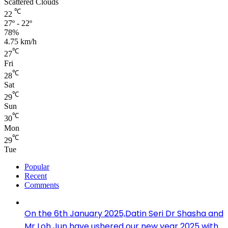
Scattered Clouds
℃
22
27º - 22º
78%
4.75 km/h
℃
27
Fri
℃
28
Sat
℃
29
Sun
℃
30
Mon
℃
29
Tue
Popular
Recent
Comments
On the 6th January 2025,Datin Seri Dr Shasha and
Mr Loh Jun have ushered our new year 2025 with