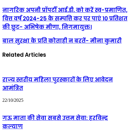
नागरिक
नागरिक अपनी प्रॉपर्टी आई.डी. को करें स्व-प्रमाणित,
अपनी
वित्त वर्ष 2024-25 के सम्पत्ति कर पर पाएं 10 प्रतिशत
प्रॉपर्टी
आई.डी.
की छूट- अभिषेक मीणा, निगमायुक्त।
को
करें
बाल
बाल सुरक्षा के प्रति कोताही न बरतें- मीना कुमारी
स्व-
सुरक्षा
प्रमाणित,
के
वित्त
Related Articles
प्रति
वर्ष
कोताही
2024-
न
25
बरतें-
के
मीना
सम्पत्ति
राज्य स्तरीय महिला पुरस्कारों के लिए आवेदन
कुमारी
कर
आमंत्रित
पर
पाएं
10
22/10/2025
प्रतिशत
की
छूट-
गऊ माता की सेवा सबसे उत्तम सेवा: हरविन्द्र
अभिषेक
मीणा,
कल्याण
निगमायुक्त।