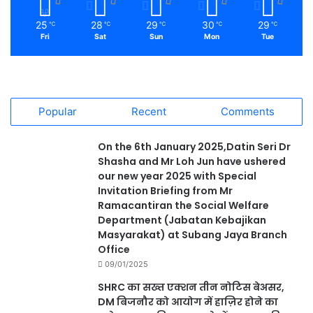
25
28
29
30
29
℃
℃
℃
℃
℃
Fri
Sat
Sun
Mon
Tue
Popular
Recent
Comments
On the 6th January 2025,Datin Seri Dr
Shasha and Mr Loh Jun have ushered
our new year 2025 with Special
Invitation Briefing from Mr
Ramacantiran the Social Welfare
Department (Jabatan Kebajikan
Masyarakat) at Subang Jaya Branch
Office
09/01/2025
SHRC का सख्त एक्शन तीन नोटिस बेअसर,
DM बिजनौर को आयोग में हाज़िर होने का