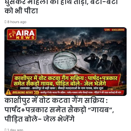
घुसकर महिला का हाथ तोड़ा, बेटा-बेटी
को भी पीटा
8 hours ago
काशीपुर में वोट कटवा गैंग सक्रिय :
पार्षद+पत्रकार समेत सैकड़ो “गायब”,
पीड़ित बोले- जेल भेजेंगे
1 day ago