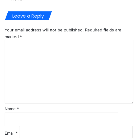
Leave a Reply
Your email address will not be published.
Required fields are
marked
*
C
o
m
m
e
n
t
*
Name
*
Email
*