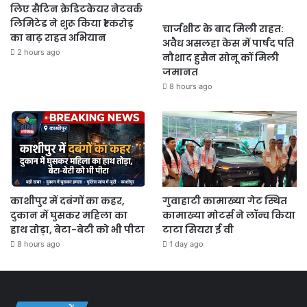
लिए सैटिन क्रेडिटकेयर नेटवर्क
लिमिटेड ने शुरू किया ₹1 करोड़
चार्जशीट के बाद मिली राहत:
का बाढ़ राहत अभियान
अवैध असलहा केस में पार्षद पति
2 hours ago
नौशाद हुसैन सोनू कों मिली
जमानत
8 hours ago
काशीपुर में दबंगों का कहर,
गुवाहाटी कामाख्या गेट स्थित
दुकान में घुसकर महिला का
कामाख्या मोटर्स ने लॉन्च किया
हाथ तोड़ा, बेटा-बेटी को भी पीटा
टाटा सियरा ई वी
8 hours ago
1 day ago