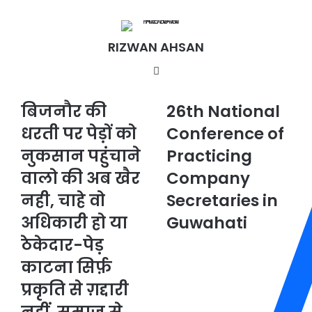
email
RIZWAN AHSAN
Website
बिजनौर की
26th National
बिजनौर
26th
की
National
धरती पर पेड़ों को
Conference of
धरती
Conference
पर
नुकसान पहुंचाने
of
Practicing
पेड़ों
Practicing
वालो की अब खैर
Company
को
Company
नुकसान
Secretaries
नही, चाहे वो
Secretaries in
पहुंचाने
in
अधिकारी हो या
Guwahati
वालो
Guwahati
की
ठेकेदार-पेड़
अब
काटना सिर्फ़
खैर
नही,
प्रकृति से ग़द्दारी
चाहे
वो