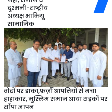
नहीं, समाज से
अधिकारी
दुश्मनी-राष्ट्रीय
हो
अध्यक्ष भाकियू
या
ठेकेदार-
सामाजिक
पेड़
काटना
सिर्फ़
प्रकृति
से
ग़द्दारी
नहीं,
समाज
से
दुश्मनी-
राष्ट्रीय
अध्यक्ष
वोटों पर डाका,फ़र्ज़ी आपत्तियों से मचा
भाकियू
सामाजिक
हाहाकार, मुस्लिम समाज आया सड़कों पर
सौंपा ज्ञापन