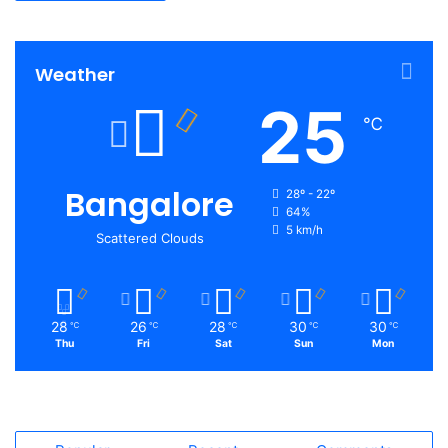
Weather
25
℃
Bangalore
28º - 22º
64%
5 km/h
Scattered Clouds
28
26
28
30
30
℃
℃
℃
℃
℃
Thu
Fri
Sat
Sun
Mon