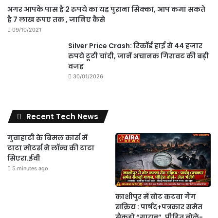
अगर आपके पास है 2 रुपये का यह पुराना सिक्का, आप कमा सकते
है 7 लाख रूपए तक , जानिए कैसे
09/10/2021
Silver Price Crash: रिकॉर्ड हाई से 44 हजार
रुपये टूटी चांदी, जानें अचानक गिरावट की बड़ी
वजह
30/01/2026
Recent Tech News
गुवाहाटी के बिमल कार्स में
टाटा मोटर्स ने लॉन्च की टाटा
सिएरा.ईवी
5 minutes ago
काशीपुर में वोट कटवा गैंग
सक्रिय : पार्षद+पत्रकार समेत
सैकड़ो “गायब”, पीड़ित बोले-