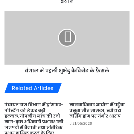
कैबिनेट
बयान
मंत्री
ओपी
बंगाल
राजभर
में
का
पहली
बड़ा
शुभेदु
बयान
कैबिनेट
के
फ़ैसले
बंगाल में पहली शुभेदु कैबिनेट के फ़ैसले
Related Articles
पंचायत राज विभाग में ट्रांसफर-
मानवाधिकार आयोग में पहुँचा
पोस्टिंग को लेकर बढ़ी
प्रसूता मौत मामला, स्योहारा
हलचल,गोपनीय जांच की उठी
नर्सिंग होम पर गंभीर आरोप
मांग-कुछ अधिकारी प्रभावशाली
21/05/2026
जनपदों में तैनाती तथा अतिरिक्त
प्रभार हासिल करने के लिए