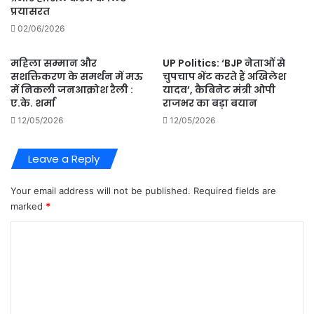
प्रयासरत
02/06/2026
महिला सम्मान और
UP Politics: ‘BJP नेताओं से
सशक्तिकरण के समर्थन में मऊ
चुपचाप भेंट करते हैं अखिलेश
में निकली जनआक्रोश रैली :
यादव’, कैबिनेट मंत्री ओपी
ए.के. शर्मा
राजभर का बड़ा बयान
12/05/2026
12/05/2026
Leave a Reply
Your email address will not be published.
Required fields are
marked
*
C
o
m
m