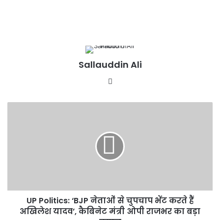
Sallauddin Ali
Website
UP
Politics:
‘BJP
नेताओं
से
चुपचाप
भेंट
करते
हैं
UP Politics: ‘BJP नेताओं से चुपचाप भेंट करते हैं
अखिलेश
यादव’,
अखिलेश यादव’, कैबिनेट मंत्री ओपी राजभर का बड़ा