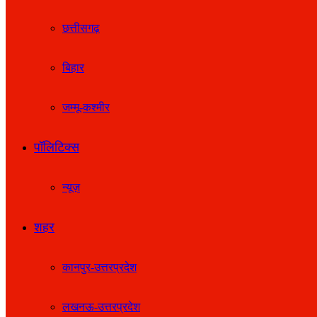
छत्तीसगढ़
बिहार
जम्मू-कश्मीर
पॉलिटिक्स
न्यूज़
शहर
कानपुर-उत्तरप्रदेश
लखनऊ-उत्तरप्रदेश