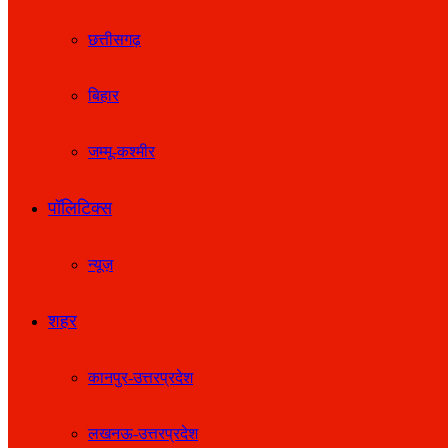
छत्तीसगढ़
बिहार
जम्मू-कश्मीर
पॉलिटिक्स
न्यूज़
शहर
कानपुर-उत्तरप्रदेश
लखनऊ-उत्तरप्रदेश