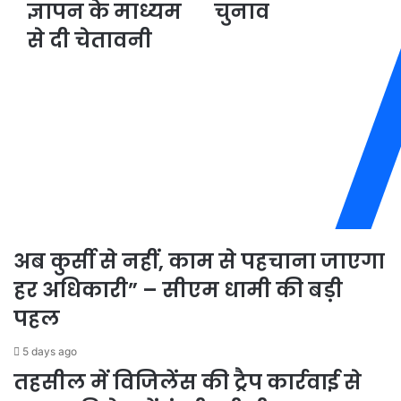
ज्ञापन के माध्यम
चुनाव
ने
जनता
प्रशासन
ने
से दी चेतावनी
को
पत्नी
ज्ञापन
को
के
जिताया
माध्यम
चुनाव
से
दी
चेतावनी
अब कुर्सी से नहीं, काम से पहचाना जाएगा
हर अधिकारी” – सीएम धामी की बड़ी
पहल
5 days ago
तहसील में विजिलेंस की ट्रैप कार्रवाई से