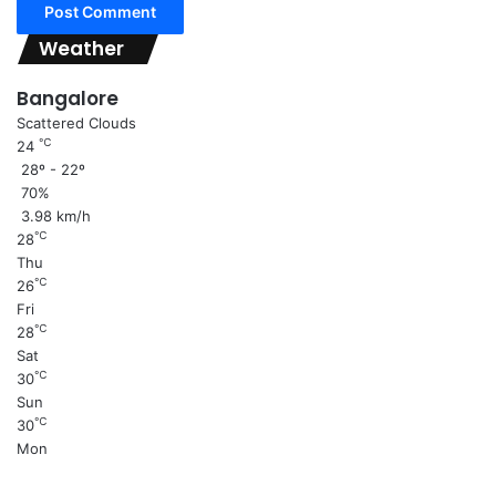
Weather
Bangalore
Scattered Clouds
℃
24
28º - 22º
70%
3.98 km/h
℃
28
Thu
℃
26
Fri
℃
28
Sat
℃
30
Sun
℃
30
Mon