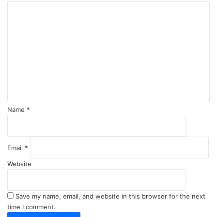
C
o
m
m
e
n
t
*
Name
*
Email
*
Website
Save my name, email, and website in this browser for the next
time I comment.