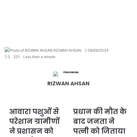
Send
RIZWAN AHSAN
08/08/2024
an
0
231
Less than a minute
email
RIZWAN AHSAN
Website
आवारा पशुओं से
प्रधान की मौत के
आवारा
प्रधान
पशुओं
की
परेशान ग्रामीणों
बाद जनता ने
से
मौत
परेशान
ने प्रशासन को
के
पत्नी को जिताया
ग्रामीणों
बाद