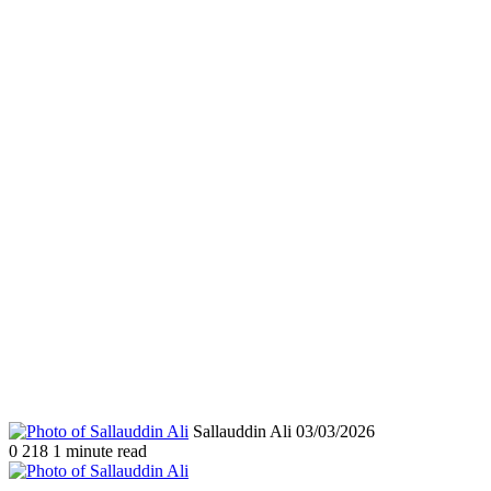
Send
Sallauddin Ali
03/03/2026
an
0
218
1 minute read
email