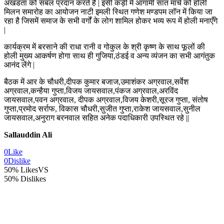
अखंडता को संबल प्रदान करते हैं | इसी कड़ी में आगामी सात मार्च को होली
मिलन समारोह का आयोजन नाटी इमली स्थित गणेश मण्डपम लॉन में किया जा
रहा है जिसमें समाज के सभी वर्गों के लोग शामिल होकर भव्य रूप में होली मनाएँगे
|
कार्यक्रम में बरसाने की राधा रानी व गोकुल के श्री कृष्ण के साथ फूलों की
होली मुख्य आकर्षण होगा साथ ही गुजिया,ठंडई व अन्य व्यंजन का सभी आगंतुक
आनंद लेंगे |
बैठक में आर के चौधरी,दीपक कुमार बजाज,उमाशंकर अग्रवाल,सर्वेश
अग्रवाल,कन्हैया गुप्ता,विजय जायसवाल,पंकज अग्रवाल,अरविंद
जायसवाल,पवन अग्रवाल, दीपक अग्रवाल,विजय केशरी,सूरज गुप्ता, संतोष
गुप्ता,प्रमोद सर्राफ, विकास चौधरी,सुजीत गुप्ता,राकेश जायसवाल,सुनील
जायसवाल,अनुराग बरनवाल सहित अनेक पदाधिकारी उपस्थित रहे ||
Sallauddin Ali
0
Like
0
Dislike
50% Likes
VS
50% Dislikes