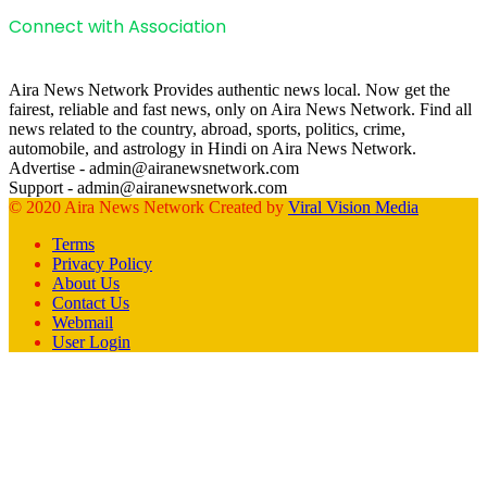
Connect with Association
Aira News Network Provides authentic news local. Now get the
fairest, reliable and fast news, only on Aira News Network. Find all
news related to the country, abroad, sports, politics, crime,
automobile, and astrology in Hindi on Aira News Network.
Advertise - admin@airanewsnetwork.com
Support - admin@airanewsnetwork.com
© 2020 Aira News Network Created by
Viral Vision Media
Terms
Privacy Policy
About Us
Contact Us
Webmail
User Login
Facebook
X
WhatsApp
Telegram
Back
to
top
button