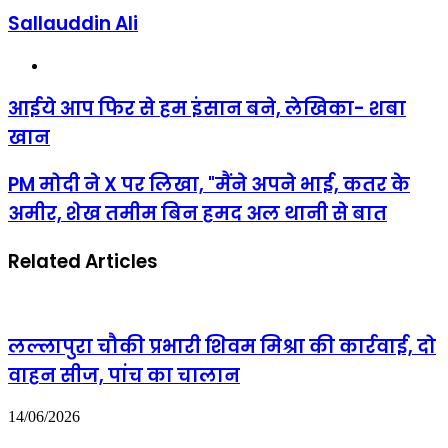
Sallauddin Ali
Website
आईये
आईये आप फिर से हम इंसान बने, लेखिका- शबा
आप
खान
फिर
से
हम
PM
PM मोदी ने X पर लिखा, "मैंने अपने भाई, कतर के
इंसान
मोदी
अमीर, शेख तमीम बिन हमद अल थानी से बात
बने,
ने
लेखिका-
X
शबा
पर
Related Articles
खान
लिखा,
"मैंने
अपने
भाई,
कतर
लल्लापुरा चौकी प्रभारी शिवम मिश्रा की कार्रवाई, दो
के
वाहन सीज, पांच का चालान
अमीर,
शेख
तमीम
14/06/2026
बिन
हमद