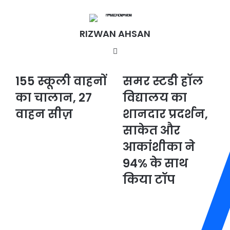
RIZWAN AHSAN
Website
155 स्कूली वाहनों
समर स्टडी हॉल
155
समर
स्कूली
स्टडी
का चालान, 27
विद्यालय का
वाहनों
हॉल
का
वाहन सीज़
विद्यालय
शानदार प्रदर्शन,
चालान,
का
साकेत और
27
शानदार
वाहन
प्रदर्शन,
आकांशीका ने
सीज़
साकेत
94% के साथ
और
आकांशीका
किया टॉप
ने
94%
के
साथ
किया