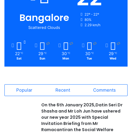
Bangalore
22º - 22º
80%
2.29 km/h
Scattered Clouds
22
29
30
30
29
℃
℃
℃
℃
℃
Sat
Sun
Mon
Tue
Wed
Popular
Recent
Comments
On the 6th January 2025,Datin Seri Dr
Shasha and Mr Loh Jun have ushered
our new year 2025 with Special
Invitation Briefing from Mr
Ramacantiran the Social Welfare