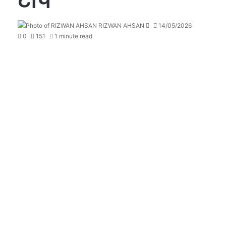
टॉप
Send
RIZWAN AHSAN
14/05/2026
an
0
151
1 minute read
email