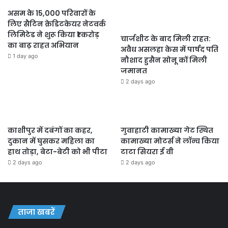
असम के 15,000 परिवारों के
लिए सैटिन क्रेडिटकेयर नेटवर्क
लिमिटेड ने शुरू किया ₹1 करोड़
चार्जशीट के बाद मिली राहत:
का बाढ़ राहत अभियान
अवैध असलहा केस में पार्षद पति
1 day ago
नौशाद हुसैन सोनू कों मिली
जमानत
2 days ago
काशीपुर में दबंगों का कहर,
गुवाहाटी कामाख्या गेट स्थित
दुकान में घुसकर महिला का
कामाख्या मोटर्स ने लॉन्च किया
हाथ तोड़ा, बेटा-बेटी को भी पीटा
टाटा सियरा ई वी
2 days ago
2 days ago
ताजा खबरें