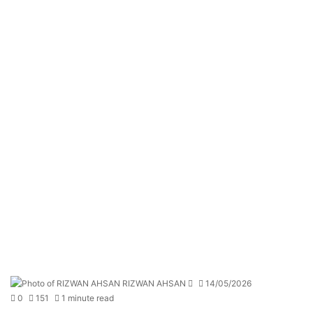
Send
RIZWAN AHSAN
14/05/2026
an
0
151
1 minute read
email