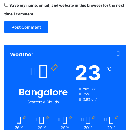
Save my name, email, and website in this browser for the next
time I comment.
Weather
23
℃
Bangalore
26º - 22º
75%
3.63 km/h
Scattered Clouds
26
29
29
29
29
℃
℃
℃
℃
℃