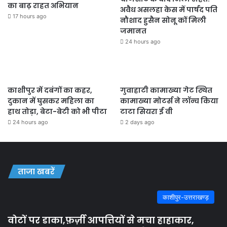
का बाढ़ राहत अभियान
अवैध असलहा केस में पार्षद पति
17 hours ago
नौशाद हुसैन सोनू कों मिली
जमानत
24 hours ago
काशीपुर में दबंगों का कहर,
गुवाहाटी कामाख्या गेट स्थित
दुकान में घुसकर महिला का
कामाख्या मोटर्स ने लॉन्च किया
हाथ तोड़ा, बेटा-बेटी को भी पीटा
टाटा सियरा ई वी
24 hours ago
2 days ago
ताजा खबरें
काशीपुर-उत्तराखण्ड़
वोटों पर डाका,फ़र्ज़ी आपत्तियों से मचा हाहाकार,