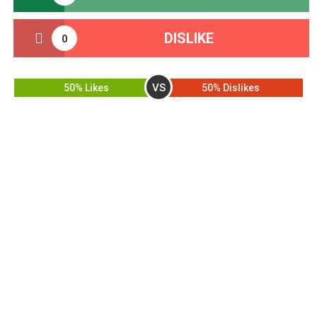
DISLIKE
0
VS
50% Likes
50% Dislikes