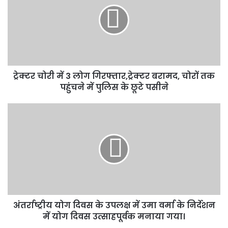
3
लोग
गिरफ्तार,ट्रेक्टर
बरामद,
चोरों
तक
ट्रेक्टर चोरी में 3 लोग गिरफ्तार,ट्रेक्टर बरामद, चोरों तक
पहुंचने
में
पहुंचने में पुलिस के छूटे पसीने
पुलिस
के
अंतर्राष्ट्रीय
छूटे
योग
पसीने
दिवस
के
उपलक्ष
में
उमा
वर्मा
के
अंतर्राष्ट्रीय योग दिवस के उपलक्ष में उमा वर्मा के निर्देशन
निर्देशन
में
में योग दिवस उत्साहपूर्वक मनाया गया।
योग