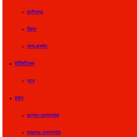
छत्तीसगढ़
बिहार
जम्मू-कश्मीर
पॉलिटिक्स
न्यूज़
शहर
कानपुर-उत्तरप्रदेश
लखनऊ-उत्तरप्रदेश