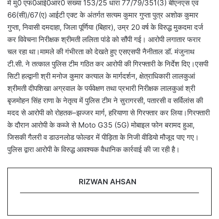
में मु0 एफ0आई0आर0 संख्या 153/25 धारा 77/79/351(3) बीएनएस एवं
66(सी)/67(ए) आईटी एक्ट के अंतर्गत सत्यम कुमार गुप्ता पुत्र अशोक कुमार
गुप्ता, निवासी दमदाहा, जिला पूर्णिया (बिहार), उम्र 20 वर्ष के विरुद्ध मुकदमा दर्ज
कर विवेचना निरीक्षक श्रीमती ललिता पांडे को सौंपी गई। आरोपी लगातार फरार
चल रहा था।मामले की गंभीरता को देखते हुए एसएसपी नैनीताल डॉ. मंजुनाथ
टी.सी. ने तत्काल पुलिस टीम गठित कर आरोपी की गिरफ्तारी के निर्देश दिए।एसपी
सिटी हल्द्वानी श्री मनोज कुमार कत्याल के मार्गदर्शन, क्षेत्राधिकारी लालकुआं
श्रीमती दीपशिखा अग्रवाल के पर्यवेक्षण तथा प्रभारी निरीक्षक लालकुआं श्री
बृजमोहन सिंह राणा के नेतृत्व में पुलिस टीम ने सुरागरसी, पतारसी व सर्विलांस की
मदद से आरोपी को रोहतक–झज्जर मार्ग, हरियाणा से गिरफ्तार कर लिया।गिरफ्तारी
के दौरान आरोपी के कब्जे से Moto G35 (5G) मोबाइल फोन बरामद हुआ,
जिसकी गैलरी व डाउनलोड फोल्डर में पीड़िता के निजी वीडियो मौजूद पाए गए।
पुलिस द्वारा आरोपी के विरुद्ध आवश्यक वैधानिक कार्रवाई की जा रही है।
RIZWAN AHSAN