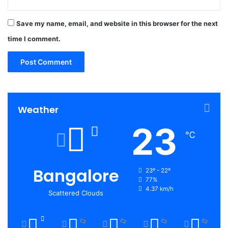
Save my name, email, and website in this browser for the next
time I comment.
Weather
23
℃
Bangalore
23º - 22º
77%
4.37 km/h
Scattered Clouds