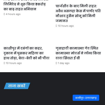
लिमिटेड ने शुरू किया ₹1 करोड़
चार्जशीट के बाद मिली राहत:
का बाढ़ राहत अभियान
अवैध असलहा केस में पार्षद पति
4 hours ago
नौशाद हुसैन सोनू कों मिली
जमानत
10 hours ago
काशीपुर में दबंगों का कहर,
गुवाहाटी कामाख्या गेट स्थित
दुकान में घुसकर महिला का
कामाख्या मोटर्स ने लॉन्च किया
हाथ तोड़ा, बेटा-बेटी को भी पीटा
टाटा सियरा ई वी
10 hours ago
1 day ago
ताजा खबरें
काशीपुर-उत्तराखण्ड़