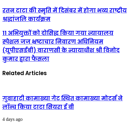
रतन
रतन टाटा की स्मृति में दिसंबर में होगा भव्य राष्ट्रीय
टाटा
श्रद्धांजलि कार्यक्रम
की
स्मृति
में
11
11 अभियुक्तों को दोसिद्ध किया गया न्यायालय
दिसंबर
अभियुक्तों
स्पेशल जज भ्रष्टाचार निवारण अधिनियम
में
को
होगा
दोसिद्ध
(यूपीएसईबी) वाराणसी के न्यायाधीश श्री विनोद
भव्य
किया
राष्ट्रीय
कुमार द्वारा फैसला
गया
श्रद्धांजलि
न्यायालय
कार्यक्रम
स्पेशल
Related Articles
जज
भ्रष्टाचार
निवारण
अधिनियम
(यूपीएसईबी)
गुवाहाटी कामाख्या गेट स्थित कामाख्या मोटर्स ने
वाराणसी
लॉन्च किया टाटा सियरा ई वी
के
न्यायाधीश
श्री
4 days ago
विनोद
कुमार
द्वारा