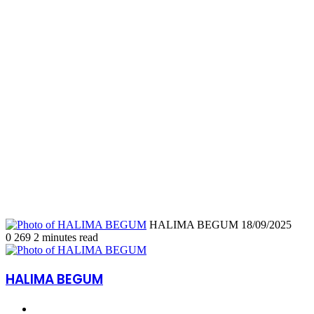
Send
HALIMA BEGUM
18/09/2025
an
0
269
2 minutes read
email
HALIMA BEGUM
Website