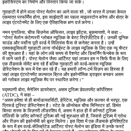
इकोसिस्टम का निर्माण और विस्तार किया जा सके।
गुवाहाटी में होने वाला पोस्ट मेलोन का आने वाला शो , जो भारत में उनका केवल
एकमात्र परफॉर्मेंस होगा, इस साझेदारी का पहला माइलस्टोन बनेगा और क्षेत्र के
लाइव एंटरटेनमेंट के लिए एक ऐतिहासिक क्षण दर्ज करेगा।
नमन पुगालिया, चीफ बिज़नेस ऑफिसर, लाइव इवेंट्स, बुकमायशो, ने कहा –
“पोस्ट मेलोन कंटेम्पररी ग्लोबल म्यूज़िक के बेस्ट रिप्रेज़ेंटेटिव हैं। उनकी यूनिक
साउंड और पर्सोना पूरी वर्ल्ड में मिलियंस फैंस से कनेक्ट करता है। उन्हें
एक्सक्लूसिवली गुवाहाटी लाना नॉर्थईस्ट के लाइव म्यूज़िक के लिए एक न्यू चैप्टर
की शुरुआत है। यहां के लोग लंबे समय से पैशनेट और डिसर्निंग फैनबेस के रूप
में जाने जाते हैं। पोस्ट मेलोन जैसा आर्टिस्ट यहां लाकर हम न सिर्फ फैंस के लिए
एक लैंडमार्क मोमेंट बना रहे हैं बल्कि गुवाहाटी को वर्ल्ड-क्लास म्यूज़िक
डेस्टिनेशन के रूप में पेश कर रहे हैं। यह हमारी लॉन्ग-टर्म विज़न का हिस्सा है
जहां लाइव एंटरटेनमेंट कल्चरल ब्रिज और इकोनॉमिक ड्राइवर बनकर असम
को ग्लोबल लाइव म्यूज़िक मैप पर स्थापित करेगा।”
पद्मपाणी बोरा, मैनेजिंग डायरेक्टर, असम टूरिज़्म डेवलपमेंट कॉर्पोरेशन
(ATDC), ने कहा –
“असम हमेशा से ही बायोडायवर्सिटी, हेरिटेज, म्यूज़िक और कल्चर से भरपूर, एक
प्रिफर्ड टूरिस्ट डेस्टिनेशन है। स्टेट के ऑनरेबल चीफ मिनिस्टर डॉ. हिमंत
बिस्वा सरमा के विज़नरी लीडरशिप में, असम ने हाल ही में कॉन्सर्ट टूरिज़्म
पॉलिसी के ज़रिए कॉन्सर्ट टूरिज़्म की नई शुरुआत की है, जिससे टूरिज़्म में ग्रोथ
और रीज़न की इकोनॉमी को बूस्ट मिलेगा। इस दिशा में एक लैंडमार्क इनिशिएटिव
के रूप में हम वर्ल्ड-सेलिब्रेटेड आर्टिस्ट पोस्ट मेलोन का इंडिया में उनके फर्स्ट