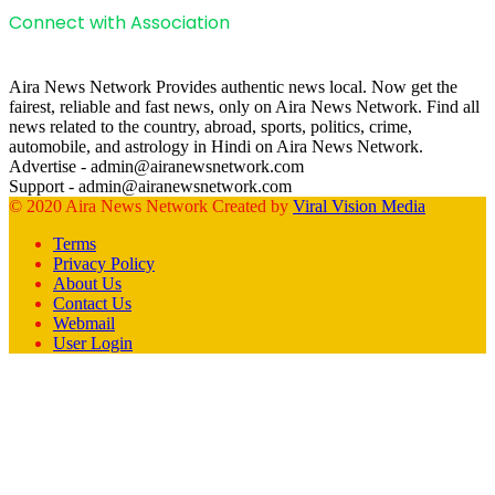
Connect with Association
Aira News Network Provides authentic news local. Now get the
fairest, reliable and fast news, only on Aira News Network. Find all
news related to the country, abroad, sports, politics, crime,
automobile, and astrology in Hindi on Aira News Network.
Advertise - admin@airanewsnetwork.com
Support - admin@airanewsnetwork.com
© 2020 Aira News Network Created by
Viral Vision Media
Terms
Privacy Policy
About Us
Contact Us
Webmail
User Login
Facebook
X
WhatsApp
Telegram
Back
to
top
button