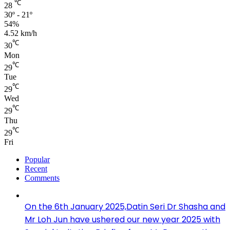
℃
28
30º - 21º
54%
4.52 km/h
℃
30
Mon
℃
29
Tue
℃
29
Wed
℃
29
Thu
℃
29
Fri
Popular
Recent
Comments
On the 6th January 2025,Datin Seri Dr Shasha and
Mr Loh Jun have ushered our new year 2025 with