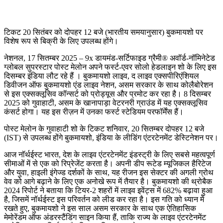
टिकट 20 सितंबर को दोपहर 12 बजे (भारतीय समयानुसार) बुकमायशो पर
विशेष रूप से बिक्री के लिए उपलब्ध होंगे।
नेशनल, 17 सितम्बर 2025 – 9x डायमंड-सर्टिफाइड ग्रैमी® अवॉर्ड-नॉमिनेटेड
ग्लोबल सुपरस्टार पोस्ट मेलोन अपने फर्स्ट-एवर सोलो हेडलाइन शो के लिए इस
दिसम्बर इंडिया लौट रहे हैं । बुकमायशो लाइव, द लाइव एक्सपीरिएंशियल
डिवीजन ऑफ बुकमायशो एंड लाइव नेशन, असम सरकार के साथ कोलैबोरेशन
से इस एक्सक्लूसिव कॉन्सर्ट को प्रोड्यूस और प्रमोट कर रहा है। 8 दिसम्बर
2025 को गुवाहाटी, असम के खानापाड़ा वेटरनरी ग्राउंड में यह एक्सक्लूसिव
कंसर्ट होगा। यह इस रीज़न में उनका फर्स्ट स्टेडियम परफॉर्मेंस हैं।
पोस्ट मेलोन के गुवाहाटी शो के टिकट शनिवार, 20 सितम्बर दोपहर 12 बजे
(IST) से उपलब्ध होंगे बुकमायशो, इंडिया के लीडिंग एंटरटेनमेंट डेस्टिनेशन पर।
आज नॉर्थईस्ट भारत, देश के लाइव एंटरटेनमेंट इंडस्ट्री के लिए सबसे महत्वपूर्ण
सीमाओं में से एक को रिप्रेजेंट करता है। अपनी डीप रूटेड म्यूजिकल हैरिटेज
और युवा, हाइली इंगेज्ड दर्शकों के साथ, यह रीजन इस सेक्टर की अगली ग्रोथ
वेव को आगे बढ़ाने के लिए एक अनोखे रूप में तैयार है। बुकमायशो की थ्रोबैक
2024 रिपोर्ट ने बताया कि टियर-2 शहरों में लाइव इवेंट्स में 682% बढ़ावा हुआ
है, जिसमें नॉर्थईस्ट इस परिवर्तन को लीड कर रहा है। इस गति को ध्यान में
रखते हुए, बुकमायशो ने इस साल असम सरकार के साथ एक ऐतिहासिक
मेमोरेंडम ऑफ अंडरस्टैंडिंग साइन किया हैं, ताकि राज्य के लाइव एंटरटेनमेंट