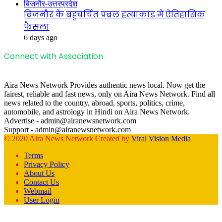
बिजनौर-उत्तरप्रदेश
बिजनौर के बहुचर्चित प्रबल हत्याकांड में ऐतिहासिक
फैसला
6 days ago
Connect with Association
Aira News Network Provides authentic news local. Now get the
fairest, reliable and fast news, only on Aira News Network. Find all
news related to the country, abroad, sports, politics, crime,
automobile, and astrology in Hindi on Aira News Network.
Advertise - admin@airanewsnetwork.com
Support - admin@airanewsnetwork.com
© 2020 Aira News Network Created by
Viral Vision Media
Terms
Privacy Policy
About Us
Contact Us
Webmail
User Login
Facebook
X
WhatsApp
Telegram
Back