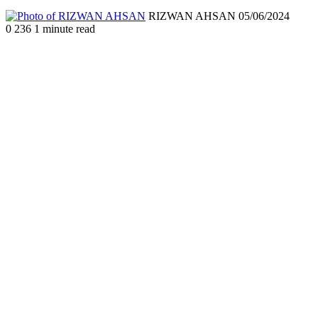
Send
RIZWAN AHSAN
05/06/2024
an
0
236
1 minute read
email