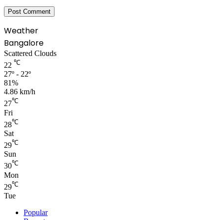
Weather
Bangalore
Scattered Clouds
℃
22
27º - 22º
81%
4.86 km/h
℃
27
Fri
℃
28
Sat
℃
29
Sun
℃
30
Mon
℃
29
Tue
Popular