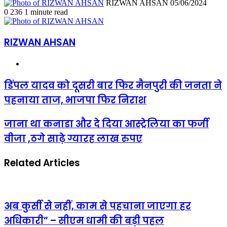
Send
RIZWAN AHSAN
05/06/2024
an
0
236
1 minute read
email
RIZWAN AHSAN
Website
डिंपल
डिंपल यादव को दूसरी बार फिर मैनपुरी की जनता ने
यादव
पहनाया ताज, भाजपा फिर निराश
को
दूसरी
बार
जाना
जाना था कनाडा और दे दिया आस्ट्रेलिया का फर्जी
फिर
था
वीजा ,ठगे साढ़े ग्यारह लाख रुपए
मैनपुरी
कनाडा
की
और
जनता
दे
Related Articles
ने
दिया
पहनाया
आस्ट्रेलिया
ताज,
का
भाजपा
फर्जी
फिर
वीजा
अब कुर्सी से नहीं, काम से पहचाना जाएगा हर
निराश
,ठगे
अधिकारी” – सीएम धामी की बड़ी पहल
साढ़े