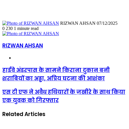
Send
RIZWAN AHSAN
07/12/2025
an
0
230
1 minute read
email
RIZWAN AHSAN
Website
हाईवे
हाईवे अंडरपास के सामने किराना दुकान बनी
अंडरपास
शराबियों का अड्डा, अप्रिय घटना की आशंका
के
सामने
किराना
एस
एस टी एफ ने अवैध हथियारों के ज़खीरे के साथ किया
दुकान
टी
एक युवक को गिरफ्तार
बनी
एफ
शराबियों
ने
का
अवैध
Related Articles
अड्डा,
हथियारों
अप्रिय
के
घटना
ज़खीरे