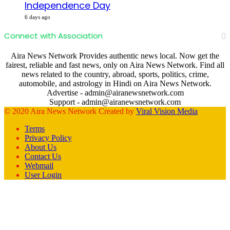
Independence Day
6 days ago
Connect with Association
Aira News Network Provides authentic news local. Now get the
fairest, reliable and fast news, only on Aira News Network. Find all
news related to the country, abroad, sports, politics, crime,
automobile, and astrology in Hindi on Aira News Network.
Advertise - admin@airanewsnetwork.com
Support - admin@airanewsnetwork.com
© 2020 Aira News Network Created by
Viral Vision Media
Terms
Privacy Policy
About Us
Contact Us
Webmail
User Login
Facebook
X
WhatsApp
Telegram
Back
to
top
button