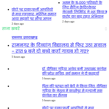
असम के 15,000 परिवारों के
लिए सैटिन क्रेडिटकेयर
वोटों पर डाका,फ़र्ज़ी आपत्तियों
नेटवर्क लिमिटेड ने शुरू किया ₹1
से मचा हाहाकार, मुस्लिम समाज
करोड़ का बाढ़ राहत अभियान
आया सड़कों पर सौंपा ज्ञापन
2 days ago
2 days ago
ताजा खबरें
रामनगर उत्तराखण्ड
रामनगर के दिव्यांग विद्यालय से फिर उठा सवाल
– रात 9 बजे दो बच्चे कहाँ गायब हो गए?
5 hours ago
डॉ. दीपिका गुड़िया आत्रेय बनीं उत्तराखंड कांग्रेस
की प्रदेश सचिव, सर्व समाज ने दी बधाइयाँ
5 hours ago
पिता की परंपरा को बेटी ने किया जिंदा, दीपिका
गुड़िया के नेतृत्व में काशीपुर से हल्द्वानी तक
कांग्रेस का सैलाब
5 hours ago
वोटों पर डाका,फ़र्ज़ी आपत्तियों से मचा