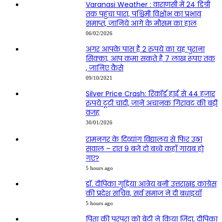
Varanasi Weather : वाराणसी में 24 डिग्री
तक पहुंचा पारा, पश्चिमी विक्षोभ का प्रभाव
समाप्त, जानिये आगे के मौसम का हाल
06/02/2026
अगर आपके पास है 2 रुपये का यह पुराना
सिक्का, आप कमा सकते है 7 लाख रूपए तक
, जानिए कैसे
09/10/2021
Silver Price Crash: रिकॉर्ड हाई से 44 हजार
रुपये टूटी चांदी, जानें अचानक गिरावट की बड़ी
वजह
30/01/2026
रामनगर के दिव्यांग विद्यालय से फिर उठा
सवाल – रात 9 बजे दो बच्चे कहाँ गायब हो
गए?
5 hours ago
डॉ. दीपिका गुड़िया आत्रेय बनीं उत्तराखंड कांग्रेस
की प्रदेश सचिव, सर्व समाज ने दी बधाइयाँ
5 hours ago
पिता की परंपरा को बेटी ने किया जिंदा, दीपिका