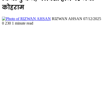
कोहराम
Send
RIZWAN AHSAN
07/12/2025
an
0
230
1 minute read
email