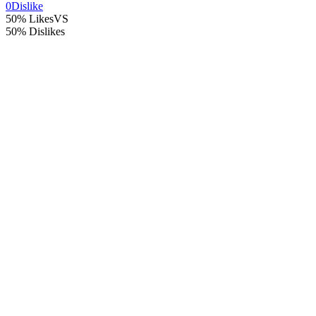
0
Dislike
50% Likes
VS
50% Dislikes