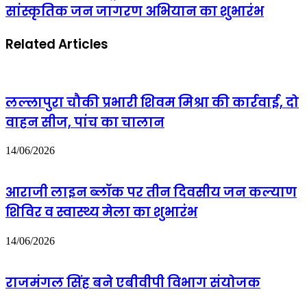
अग्रहरि
सांस्कृतिक जन जागरण अभियान का शुभारंभ
ध्वज
के
पूजन
साथ
के
जिलाधिकारी
Related Articles
साथ
चंदौली
“हर
चन्द्रमोहन
घर
गर्ग
भगवा
का
ध्वज”
लल्लापुरा चौकी प्रभारी शिवम मिश्रा की कार्रवाई, दो
किया
सांस्कृतिक
स्वागत
वाहन सीज, पांच का चालान
जन
जागरण
अभियान
14/06/2026
का
शुभारंभ
आराजी लाइन ब्लॉक पर तीन दिवसीय जन कल्याण
शिविर व स्वास्थ्य मेला का शुभारंभ
14/06/2026
राजमंगल सिंह बने एबीवीपी विभाग संयोजक