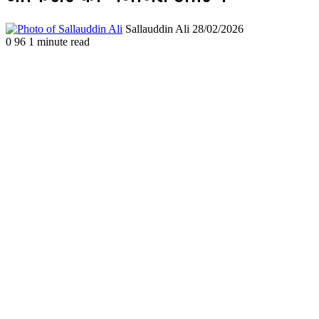
Send
Sallauddin Ali
28/02/2026
an
0
96
1 minute read
email