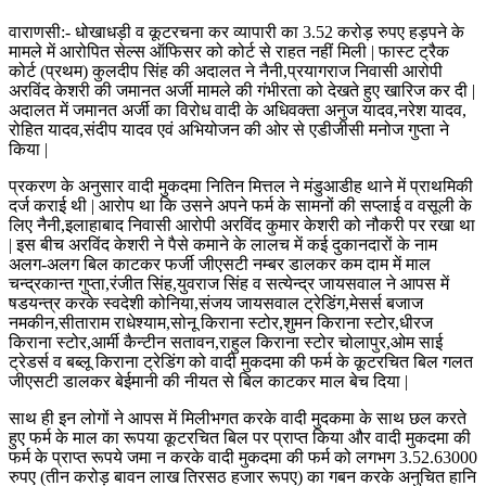
वाराणसी:- धोखाधड़ी व कूटरचना कर व्यापारी का 3.52 करोड़ रुपए हड़पने के
मामले में आरोपित सेल्स ऑफिसर को कोर्ट से राहत नहीं मिली | फास्ट ट्रैक
कोर्ट (प्रथम) कुलदीप सिंह की अदालत ने नैनी,प्रयागराज निवासी आरोपी
अरविंद केशरी की जमानत अर्जी मामले की गंभीरता को देखते हुए खारिज कर दी |
अदालत में जमानत अर्जी का विरोध वादी के अधिवक्ता अनुज यादव,नरेश यादव,
रोहित यादव,संदीप यादव एवं अभियोजन की ओर से एडीजीसी मनोज गुप्ता ने
किया |
प्रकरण के अनुसार वादी मुकदमा नितिन मित्तल ने मंडुआडीह थाने में प्राथमिकी
दर्ज कराई थी | आरोप था कि उसने अपने फर्म के सामनों की सप्लाई व वसूली के
लिए नैनी,इलाहाबाद निवासी आरोपी अरविंद कुमार केशरी को नौकरी पर रखा था
| इस बीच अरविंद केशरी ने पैसे कमाने के लालच में कई दुकानदारों के नाम
अलग-अलग बिल काटकर फर्जी जीएसटी नम्बर डालकर कम दाम में माल
चन्द्रकान्त गुप्ता,रंजीत सिंह,युवराज सिंह व सत्येन्द्र जायसवाल ने आपस में
षडयन्त्र करके स्वदेशी कोनिया,संजय जायसवाल ट्रेडिंग,मेसर्स बजाज
नमकीन,सीताराम राधेश्याम,सोनू किराना स्टोर,शुमन किराना स्टोर,धीरज
किराना स्टोर,आर्मी कैन्टीन सतावन,राहुल किराना स्टोर चोलापुर,ओम साई
ट्रेडर्स व बब्लू किराना ट्रेडिंग को वादी मुकदमा की फर्म के कूटरचित बिल गलत
जीएसटी डालकर बेईमानी की नीयत से बिल काटकर माल बेच दिया |
साथ ही इन लोगों ने आपस में मिलीभगत करके वादी मुदकमा के साथ छल करते
हुए फर्म के माल का रूपया कूटरचित बिल पर प्राप्त किया और वादी मुकदमा की
फर्म के प्राप्त रूपये जमा न करके वादी मुकदमा की फर्म को लगभग 3.52.63000
रुपए (तीन करोड़ बावन लाख तिरसठ हजार रूपए) का गबन करके अनुचित हानि