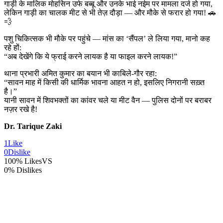
गाड़ी के मालिक मोहसिन उर्फ बब्बू और उनके भाई नईम पर मामला दर्ज हो गया,
लेकिन गाड़ी का चालक मीट से भी तेज़ दौड़ा — और मौके से फरार हो गया! 🚗
💨
पशु चिकित्सक भी मौके पर पहुंचे — मांस का ‘सैंपल’ ले लिया गया, मानो कह
रहे हों:
“अब देखेंगे कि ये फ्राई करने लायक है या फाइल करने लायक!”
थाना प्रभारी अमित कुमार का बयान भी काबिले-गौर रहा:
“सावन माह में किसी की धार्मिक भावना आहत न हो, इसलिए निगरानी सख़्त
है।”
यानी सावन में शिवभक्तों का कांवर चले या मीट वैन — पुलिस दोनों पर बराबर
नज़र रखे है!
Dr. Tarique Zaki
1
Like
0
Dislike
100% Likes
VS
0% Dislikes