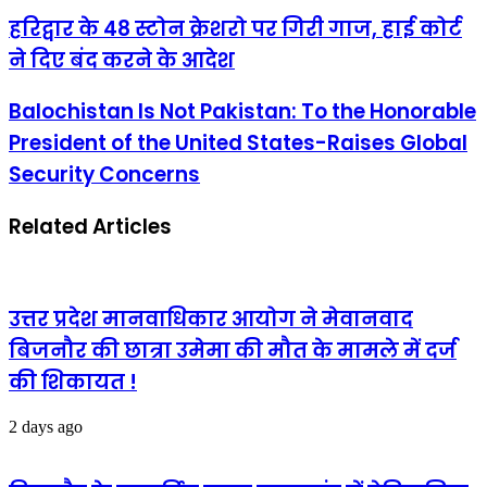
हरिद्वार
हरिद्वार के 48 स्टोन क्रेशरो पर गिरी गाज, हाई कोर्ट
के
ने दिए बंद करने के आदेश
48
स्टोन
क्रेशरो
Balochistan
Balochistan Is Not Pakistan: To the Honorable
पर
Is
President of the United States-Raises Global
गिरी
Not
गाज,
Pakistan:
Security Concerns
हाई
To
कोर्ट
the
ने
Related Articles
Honorable
दिए
President
बंद
of
करने
the
के
United
उत्तर प्रदेश मानवाधिकार आयोग ने मेवानवाद
आदेश
States-
Raises
बिजनौर की छात्रा उमेमा की मौत के मामले में दर्ज
Global
की शिकायत !
Security
Concerns
2 days ago