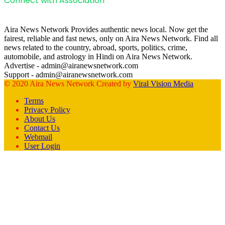
Connect with Association
Aira News Network Provides authentic news local. Now get the
fairest, reliable and fast news, only on Aira News Network. Find all
news related to the country, abroad, sports, politics, crime,
automobile, and astrology in Hindi on Aira News Network.
Advertise - admin@airanewsnetwork.com
Support - admin@airanewsnetwork.com
© 2020 Aira News Network Created by
Viral Vision Media
Terms
Privacy Policy
About Us
Contact Us
Webmail
User Login
Facebook
X
WhatsApp
Telegram
Back
to
top
button