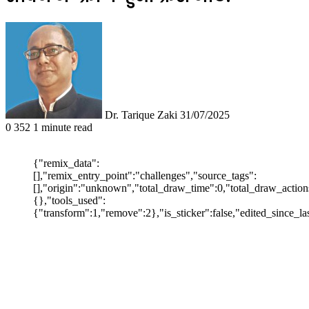
Follow
Send
on
an
X
email
Dr. Tarique Zaki
31/07/2025
0
352
1 minute read
{"remix_data":
[],"remix_entry_point":"challenges","source_tags":
[],"origin":"unknown","total_draw_time":0,"total_draw_action
{},"tools_used":
{"transform":1,"remove":2},"is_sticker":false,"edited_since_la