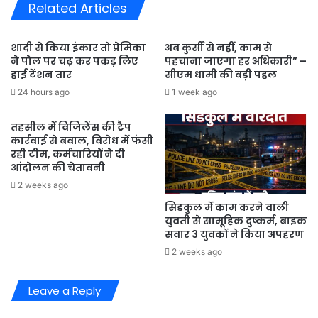
Related Articles
में
नहीं
रुक
शादी से किया इंकार तो प्रेमिका
अब कुर्सी से नहीं, काम से
रहा
ने पोल पर चढ़ कर पकड़ लिए
पहचाना जाएगा हर अधिकारी” –
अपराधों
हाई टेंशन तार
सीएम धामी की बड़ी पहल
का
24 hours ago
1 week ago
ग्राफ
तहसील में विजिलेंस की ट्रैप
कार्रवाई से बवाल, विरोध में फंसी
रही टीम, कर्मचारियों ने दी
आंदोलन की चेतावनी
2 weeks ago
सिडकुल में काम करने वाली
युवती से सामूहिक दुष्कर्म, बाइक
सवार 3 युवकों ने किया अपहरण
2 weeks ago
Leave a Reply