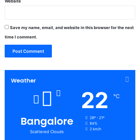
Website
Save my name, email, and website in this browser for the next
time I comment.
Weather
22
℃
Bangalore
28º - 21º
84%
2 km/h
Scattered Clouds