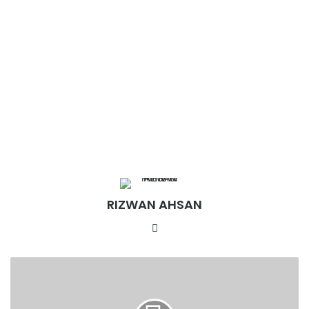
RIZWAN AHSAN
Website
स्कूल
की
टीचर
ने