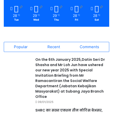
28
29
29
28
28
℃
℃
℃
℃
℃
Tue
Wed
Thu
Fri
Sat
Popular
Recent
Comments
On the 6th January 2025,Datin Seri Dr
Shasha and Mr Loh Jun have ushered
our new year 2025 with Special
Invitation Briefing from Mr
Ramacantiran the Social Welfare
Department (Jabatan Kebajikan
Masyarakat) at Subang Jaya Branch
Office
09/01/2025
SHRC का सख्त एक्शन तीन नोटिस बेअसर,