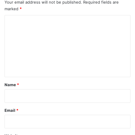
Your email address will not be published.
Required fields are
marked
*
C
o
m
m
e
n
t
*
Name
*
Email
*