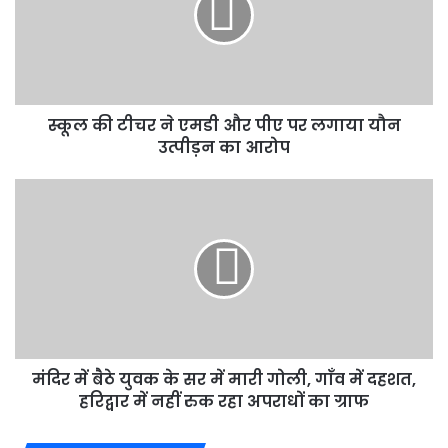
एमडी
और
पीए
पर
लगाया
स्कूल की टीचर ने एमडी और पीए पर लगाया यौन
यौन
उत्पीड़न
उत्पीड़न का आरोप
का
आरोप
मंदिर
में
बैठे
युवक
के
सर
में
मारी
गोली,
मंदिर में बैठे युवक के सर में मारी गोली, गाँव में दहशत,
गाँव
में
हरिद्वार में नहीं रुक रहा अपराधों का ग्राफ
दहशत,
हरिद्वार