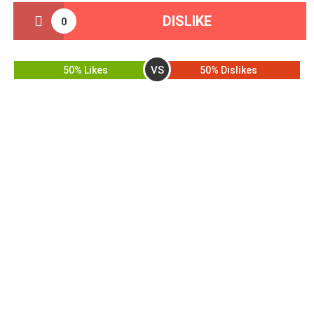
DISLIKE
0
VS
50% Likes
50% Dislikes