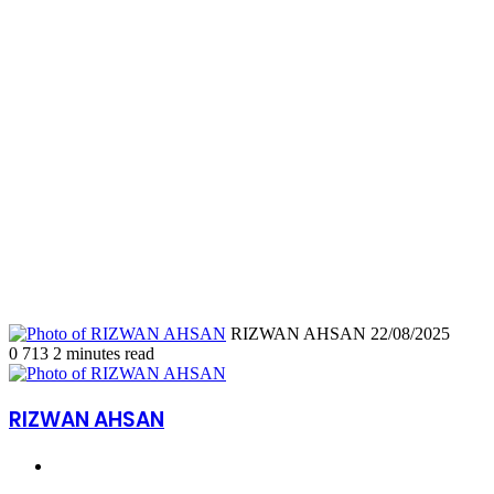
Send
RIZWAN AHSAN
22/08/2025
an
0
713
2 minutes read
email
RIZWAN AHSAN
Website