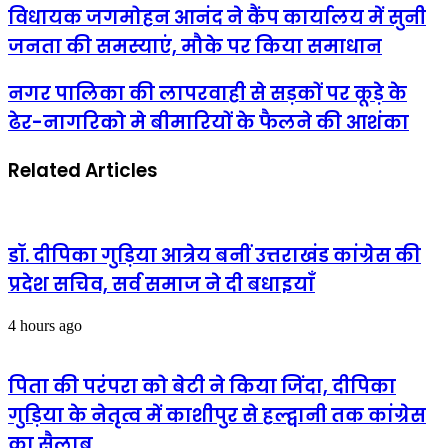
विधायक
विधायक जगमोहन आनंद ने कैंप कार्यालय में सुनी
जगमोहन
जनता की समस्याएं, मौके पर किया समाधान
आनंद
ने
कैंप
नगर
नगर पालिका की लापरवाही से सड़कों पर कूड़े के
कार्यालय
पालिका
ढेर-नागरिको मे बीमारियों के फैलने की आशंका
में
की
सुनी
लापरवाही
जनता
से
Related Articles
की
सड़कों
समस्याएं,
पर
मौके
कूड़े
पर
के
किया
ढेर-
डॉ. दीपिका गुड़िया आत्रेय बनीं उत्तराखंड कांग्रेस की
समाधान
नागरिको
प्रदेश सचिव, सर्व समाज ने दी बधाइयाँ
मे
बीमारियों
के
4 hours ago
फैलने
की
आशंका
पिता की परंपरा को बेटी ने किया जिंदा, दीपिका
गुड़िया के नेतृत्व में काशीपुर से हल्द्वानी तक कांग्रेस
का सैलाब