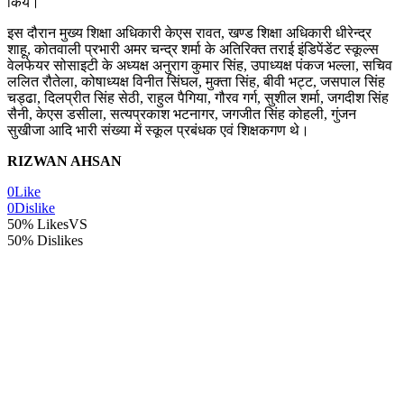
किये।
इस दौरान मुख्य शिक्षा अधिकारी केएस रावत, खण्ड शिक्षा अधिकारी धीरेन्द्र
शाहू, कोतवाली प्रभारी अमर चन्द्र शर्मा के अतिरिक्त तराई इंडिपेंडेंट स्कूल्स
वेलफेयर सोसाइटी के अध्यक्ष अनुराग कुमार सिंह, उपाध्यक्ष पंकज भल्ला, सचिव
ललित रौतेला, कोषाध्यक्ष विनीत सिंघल, मुक्ता सिंह, बीवी भट्ट, जसपाल सिंह
चड्ढा, दिलप्रीत सिंह सेठी, राहुल पैगिया, गौरव गर्ग, सुशील शर्मा, जगदीश सिंह
सैनी, केएस डसीला, सत्यप्रकाश भटनागर, जगजीत सिंह कोहली, गुंजन
सुखीजा आदि भारी संख्या में स्कूल प्रबंधक एवं शिक्षकगण थे।
RIZWAN AHSAN
0
Like
0
Dislike
50% Likes
VS
50% Dislikes