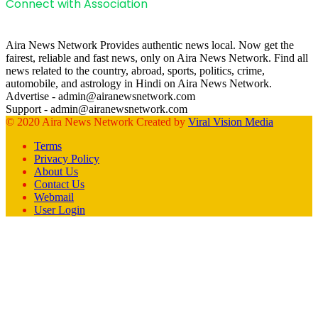
Connect with Association
Aira News Network Provides authentic news local. Now get the
fairest, reliable and fast news, only on Aira News Network. Find all
news related to the country, abroad, sports, politics, crime,
automobile, and astrology in Hindi on Aira News Network.
Advertise - admin@airanewsnetwork.com
Support - admin@airanewsnetwork.com
© 2020 Aira News Network Created by
Viral Vision Media
Terms
Privacy Policy
About Us
Contact Us
Webmail
User Login
Facebook
X
WhatsApp
Telegram
Back
to
top
button