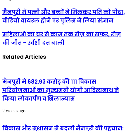
मैनपुरी
मैनपुरी में पत्नी और बच्चों ने मिलकर पति को पीटा,
में
वीडियो वायरल होने पर पुलिस ने लिया संज्ञान
पत्नी
और
बच्चों
महिलाओं
महिलाओं का घर से काम तक रोज़ का सफर, रोज़
ने
का
की जीत - उर्वशी दत्त बाली
मिलकर
घर
पति
से
को
काम
Related Articles
पीटा,
तक
वीडियो
रोज़
वायरल
का
होने
सफर,
पर
रोज़
मैनपुरी में 682.93 करोड़ की 111 विकास
पुलिस
की
परियोजनाओं का मुख्यमंत्री योगी आदित्यनाथ ने
ने
जीत
लिया
-
किया लोकार्पण व शिलान्यास
संज्ञान
उर्वशी
दत्त
2 weeks ago
बाली
विकास और सुशासन से बदली मैनपुरी की पहचान: