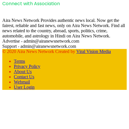
Connect with Association
Aira News Network Provides authentic news local. Now get the
fairest, reliable and fast news, only on Aira News Network. Find all
news related to the country, abroad, sports, politics, crime,
automobile, and astrology in Hindi on Aira News Network.
Advertise - admin@airanewsnetwork.com
Support - admin@airanewsnetwork.com
© 2020 Aira News Network Created by
Viral Vision Media
Terms
Privacy Policy
About Us
Contact Us
Webmail
User Login
Facebook
X
WhatsApp
Telegram
Back
to
top
button