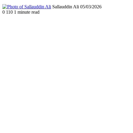
Send
Sallauddin Ali
05/03/2026
an
0
110
1 minute read
email