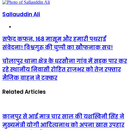
email
Sallauddin Ali
Website
सफेद
सफेद कफन, 168 मासूम और हमारी पथराई
कफन,
संवेदना! विश्वगुरु की चुप्पी का खौफनाक सच!
168
मासूम
और
चोलापुर
चोलापुर थाना क्षेत्र के धरसौना गांव में सड़क पार कर
हमारी
थाना
रहे स्थानीय निवासी रोहित राजभर को तेज रफ्तार
पथराई
क्षेत्र
संवेदना!
के
मैजिक वाहन ने टक्कर
विश्वगुरु
धरसौना
की
गांव
चुप्पी
Related Articles
में
का
सड़क
खौफनाक
पार
सच!
कर
रहे
कानपुर से आई मात्र चार साल की यशस्विनी सिंह ने
स्थानीय
निवासी
मुख्यमंत्री योगी आदित्यनाथ को अपना खास उपहार
रोहित