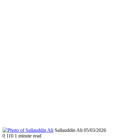
Send
Sallauddin Ali
05/03/2026
an
0
110
1 minute read