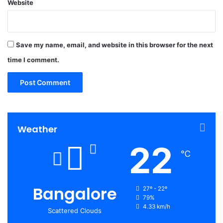
Website
Save my name, email, and website in this browser for the next
time I comment.
Weather
22
℃
Bangalore
27º - 22º
79%
4.33 km/h
Scattered Clouds