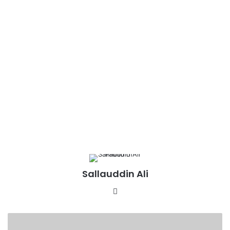
Sallauddin Ali
Website
LDA
की