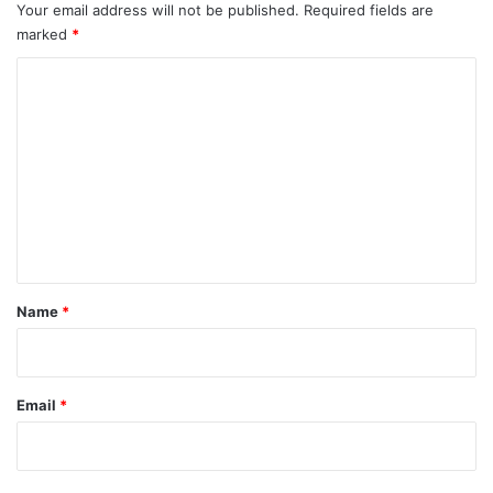
Your email address will not be published.
Required fields are
marked
*
C
o
m
m
e
n
t
*
Name
*
Email
*