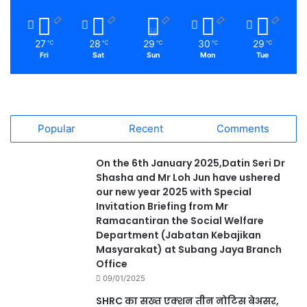
27
28
29
30
29
℃
℃
℃
℃
℃
Fri
Sat
Sun
Mon
Tue
Popular
Recent
Comments
On the 6th January 2025,Datin Seri Dr
Shasha and Mr Loh Jun have ushered
our new year 2025 with Special
Invitation Briefing from Mr
Ramacantiran the Social Welfare
Department (Jabatan Kebajikan
Masyarakat) at Subang Jaya Branch
Office
09/01/2025
SHRC का सख्त एक्शन तीन नोटिस बेअसर,