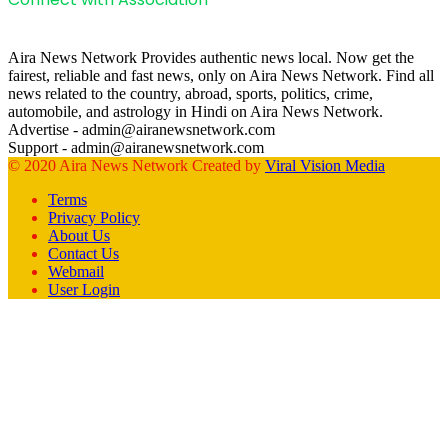
Aira News Network Provides authentic news local. Now get the
fairest, reliable and fast news, only on Aira News Network. Find all
news related to the country, abroad, sports, politics, crime,
automobile, and astrology in Hindi on Aira News Network.
Advertise - admin@airanewsnetwork.com
Support - admin@airanewsnetwork.com
© 2020 Aira News Network Created by
Viral Vision Media
Terms
Privacy Policy
About Us
Contact Us
Webmail
User Login
Facebook
X
WhatsApp
Telegram
Back
to
top
button