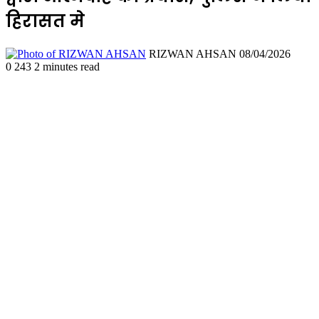
हिरासत मे
Send
RIZWAN AHSAN
08/04/2026
an
0
243
2 minutes read
email