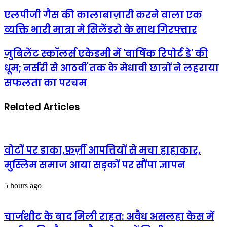
एलपीजी
एलपीजी गैस की कालाबाज़ारी करने वाला एक
गैस
व्यक्ति भारी मात्रा मे सिलेंडरो के साथ गिरफ्तार
की
कालाबाज़ारी
करने
जुबिलेंट
जुबिलेंट स्कॉलर्स एकेडमी में 'वार्षिक रिपोर्ट डे' की
वाला
स्कॉलर्स
धूम; नर्सरी से आठवीं तक के मेधावी छात्रों ने लहराया
एक
एकेडमी
व्यक्ति
में
सफलता का परचम
भारी
'वार्षिक
मात्रा
रिपोर्ट
मे
Related Articles
डे'
सिलेंडरो
की
के
धूम;
साथ
नर्सरी
गिरफ्तार
से
वोटों पर डाका,फ़र्ज़ी आपत्तियों से मचा हाहाकार,
आठवीं
तक
मुस्लिम समाज आया सड़कों पर सौंपा ज्ञापन
के
मेधावी
5 hours ago
छात्रों
ने
लहराया
चार्जशीट के बाद मिली राहत: अवैध असलहा केस में
सफलता
का