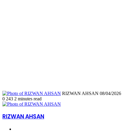
Send
RIZWAN AHSAN
08/04/2026
an
0
243
2 minutes read
email
RIZWAN AHSAN
Website