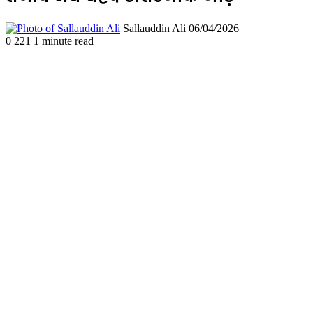
Send
Sallauddin Ali
06/04/2026
an
0
221
1 minute read
email