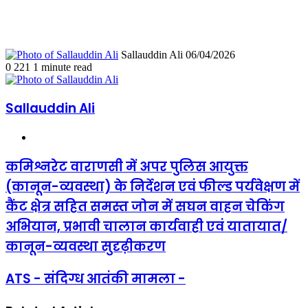
Send
Sallauddin Ali
06/04/2026
an
0
221
1 minute read
email
Sallauddin Ali
Website
कमिश्नरेट
कमिश्नरेट वाराणसी में अपर पुलिस आयुक्त
वाराणसी
(कानून-व्यवस्था) के निर्देशन एवं फील्ड पर्यवेक्षण में
में
अपर
कैंट क्षेत्र सहित समस्त जोन में सघन वाहन चेकिंग
पुलिस
अभियान, प्रभावी चालान कार्यवाही एवं यातायात/
आयुक्त
(कानून-
कानून-व्यवस्था सुदृढ़ीकरण
व्यवस्था)
के
निर्देशन
ATS
ATS - संदिग्ध आतंकी मामला -
एवं
-
फील्ड
संदिग्ध