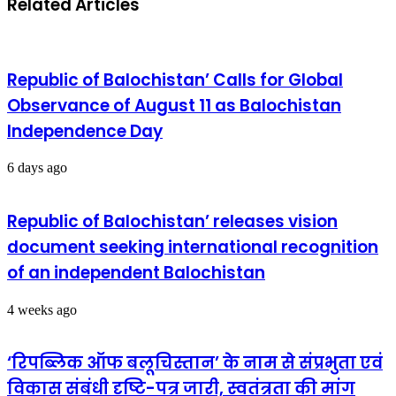
Related Articles
पर्यवेक्षण
आतंकी
में
मामला
कैंट
-
क्षेत्र
सहित
Republic of Balochistan’ Calls for Global
समस्त
जोन
Observance of August 11 as Balochistan
में
Independence Day
सघन
वाहन
चेकिंग
6 days ago
अभियान,
प्रभावी
चालान
Republic of Balochistan’ releases vision
कार्यवाही
एवं
document seeking international recognition
यातायात/
of an independent Balochistan
कानून-
व्यवस्था
सुदृढ़ीकरण
4 weeks ago
‘रिपब्लिक ऑफ बलूचिस्तान’ के नाम से संप्रभुता एवं
विकास संबंधी दृष्टि-पत्र जारी, स्वतंत्रता की मांग