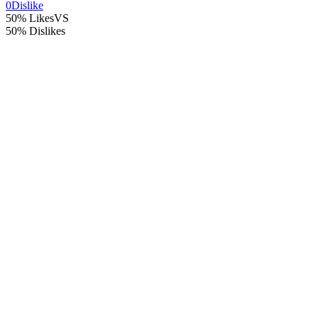
0
Dislike
50% Likes
VS
50% Dislikes