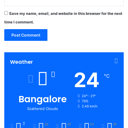
Save my name, email, and website in this browser for the next
time I comment.
Weather
24
℃
Bangalore
24º - 21º
76%
2.46 km/h
Scattered Clouds