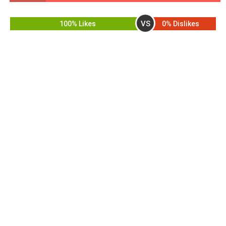
VS
100% Likes
0% Dislikes