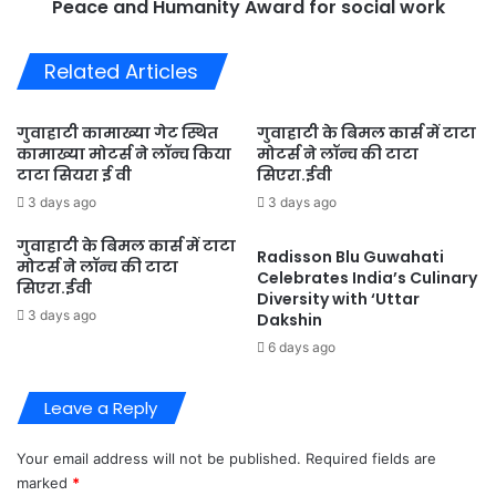
S
Peace and Humanity Award for social work
with
International
Related Articles
Peace
and
Humanity
गुवाहाटी कामाख्या गेट स्थित
गुवाहाटी के बिमल कार्स में टाटा
Award
कामाख्या मोटर्स ने लॉन्च किया
मोटर्स ने लॉन्च की टाटा
for
टाटा सियरा ई वी
सिएरा.ईवी
social
3 days ago
3 days ago
work
गुवाहाटी के बिमल कार्स में टाटा
Radisson Blu Guwahati
मोटर्स ने लॉन्च की टाटा
Celebrates India’s Culinary
सिएरा.ईवी
Diversity with ‘Uttar
3 days ago
Dakshin
6 days ago
Leave a Reply
Your email address will not be published.
Required fields are
marked
*