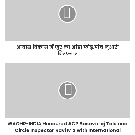
में
जुए
का
भांडा
फोड़,पांच
जुआरी
गिरफ्तार
आवास विकास में जुए का भांडा फोड़,पांच जुआरी
गिरफ्तार
WAOHR-
INDIA
Honoured
ACP
Basavaraj
Tale
and
Circle
Inspector
WAOHR-INDIA Honoured ACP Basavaraj Tale and
Ravi
M
Circle Inspector Ravi M S with International