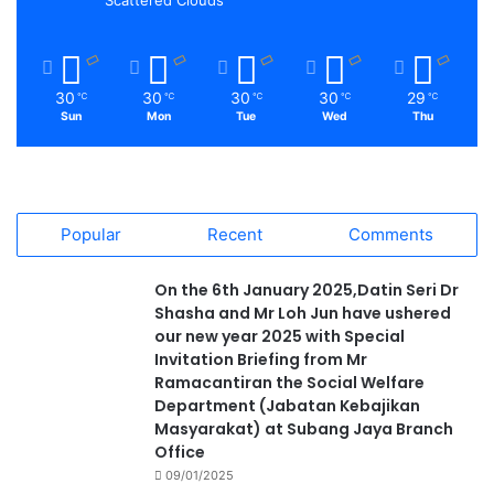
Scattered Clouds
30
30
30
30
29
℃
℃
℃
℃
℃
Sun
Mon
Tue
Wed
Thu
Popular
Recent
Comments
On the 6th January 2025,Datin Seri Dr
Shasha and Mr Loh Jun have ushered
our new year 2025 with Special
Invitation Briefing from Mr
Ramacantiran the Social Welfare
Department (Jabatan Kebajikan
Masyarakat) at Subang Jaya Branch
Office
09/01/2025