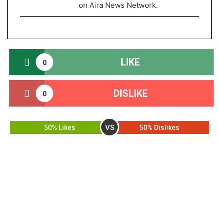
on Aira News Network.
LIKE
0
DISLIKE
0
VS
50% Likes
50% Dislikes