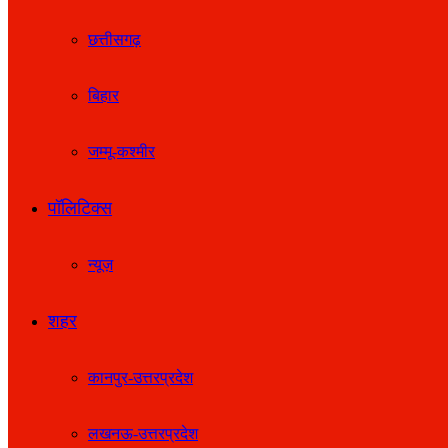
छत्तीसगढ़
बिहार
जम्मू-कश्मीर
पॉलिटिक्स
न्यूज़
शहर
कानपुर-उत्तरप्रदेश
लखनऊ-उत्तरप्रदेश