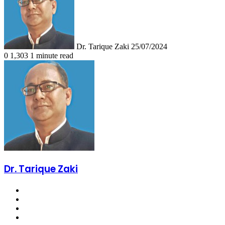
X
email
Dr. Tarique Zaki
25/07/2024
0
1,303
1 minute read
Dr. Tarique Zaki
Website
Facebook
X
LinkedIn