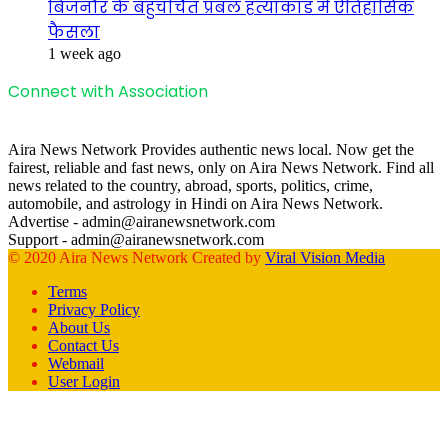
बिजनौर के बहुचर्चित प्रबल हत्याकांड में ऐतिहासिक
फैसला
1 week ago
Connect with Association
Aira News Network Provides authentic news local. Now get the
fairest, reliable and fast news, only on Aira News Network. Find all
news related to the country, abroad, sports, politics, crime,
automobile, and astrology in Hindi on Aira News Network.
Advertise - admin@airanewsnetwork.com
Support - admin@airanewsnetwork.com
© 2020 Aira News Network Created by
Viral Vision Media
Terms
Privacy Policy
About Us
Contact Us
Webmail
User Login
Facebook
X
WhatsApp
Telegram
Back
to