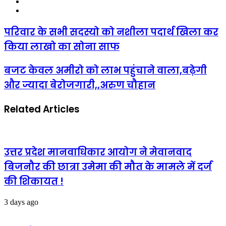
YouTube
Instagram
परिवार
परिवार के सभी सदस्यो को नशीला पदार्थ खिला कर
के
किया लाखो का सोना साफ
सभी
सदस्यो
को
बजट
बजट केवल अमीरो को लाभ पहुंचाने वाला,बढ़ेगी
नशीला
केवल
और ज्यादा बेरोजगारी,,अरुण चौहान
पदार्थ
अमीरो
खिला
को
कर
लाभ
Related Articles
किया
पहुंचाने
लाखो
वाला,बढ़ेगी
का
और
सोना
ज्यादा
साफ
बेरोजगारी,,अरुण
उत्तर प्रदेश मानवाधिकार आयोग ने मेवानवाद
चौहान
बिजनौर की छात्रा उमेमा की मौत के मामले में दर्ज
की शिकायत !
3 days ago