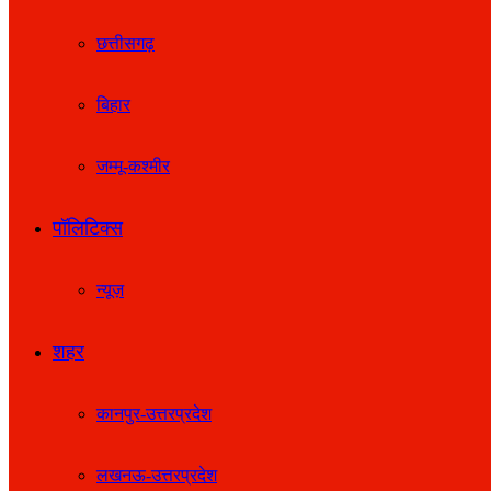
छत्तीसगढ़
बिहार
जम्मू-कश्मीर
पॉलिटिक्स
न्यूज़
शहर
कानपुर-उत्तरप्रदेश
लखनऊ-उत्तरप्रदेश