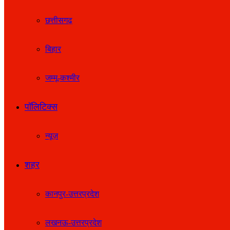
छत्तीसगढ़
बिहार
जम्मू-कश्मीर
पॉलिटिक्स
न्यूज़
शहर
कानपुर-उत्तरप्रदेश
लखनऊ-उत्तरप्रदेश