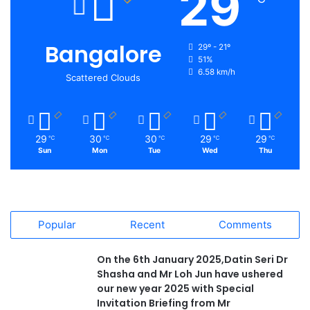
29
Bangalore
29º - 21º
51%
6.58 km/h
Scattered Clouds
29
30
30
29
29
℃
℃
℃
℃
℃
Sun
Mon
Tue
Wed
Thu
Popular
Recent
Comments
On the 6th January 2025,Datin Seri Dr
Shasha and Mr Loh Jun have ushered
our new year 2025 with Special
Invitation Briefing from Mr