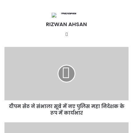
RIZWAN AHSAN
Website
दीपम
सेठ
ने
संभाला
सूबे
में
नए
पुलिस
महा
दीपम सेठ ने संभाला सूबे में नए पुलिस महा निदेशक के
निदेशक
के
रूप में कार्यभार
रूप
में
बिजनौर
कार्यभार
पुलिस