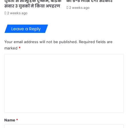
युवती से सामूहिक दुष्कर्म, बाइक
को 5-5 लाख देगी सरकार
सवार 3 युवकों ने किया अपहरण
2 weeks ago
2 weeks ago
Leave a Reply
Your email address will not be published.
Required fields are
marked
*
C
o
m
m
e
n
t
*
Name
*