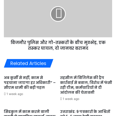
और
गो-
तस्करों
के
बीच
मुठभेड़,
एक
बिजनौर पुलिस और गो-तस्करों के बीच मुठभेड़, एक
तस्कर
घायल,
तस्कर घायल, दो जानवर बरामद
दो
जानवर
Related Articles
बरामद
अब कुर्सी से नहीं, काम से
तहसील में विजिलेंस की ट्रैप
पहचाना जाएगा हर अधिकारी” –
कार्रवाई से बवाल, विरोध में फंसी
सीएम धामी की बड़ी पहल
रही टीम, कर्मचारियों ने दी
आंदोलन की चेतावनी
1 week ago
1 week ago
सिडकुल में काम करने वाली
उत्तराखंड: 9 पत्रकारों के आश्रितों