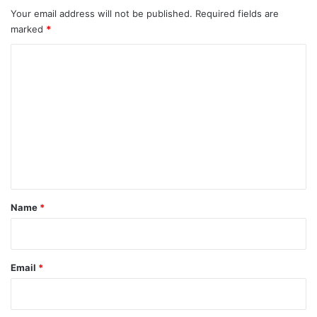
Your email address will not be published.
Required fields are
marked
*
C
o
m
m
e
n
t
*
Name
*
Email
*