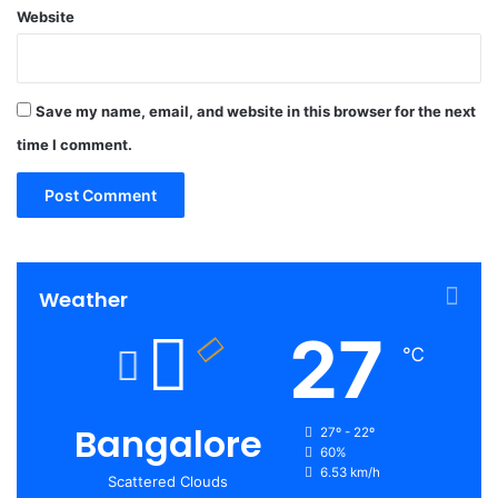
Website
Save my name, email, and website in this browser for the next
time I comment.
Weather
27
℃
Bangalore
27º - 22º
60%
6.53 km/h
Scattered Clouds