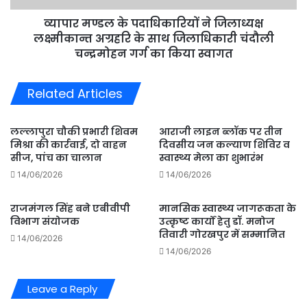
की
के
आंखों
व्यापार मण्डल के पदाधिकारियों ने जिलाध्यक्ष
साथ
की
जिलाधिकारी
लक्ष्मीकान्त अग्रहरि के साथ जिलाधिकारी चंदौली
लौटाई
चंदौली
चन्द्रमोहन गर्ग का किया स्वागत
रौशनी
चन्द्रमोहन
गर्ग
Related Articles
का
किया
स्वागत
लल्लापुरा चौकी प्रभारी शिवम
आराजी लाइन ब्लॉक पर तीन
मिश्रा की कार्रवाई, दो वाहन
दिवसीय जन कल्याण शिविर व
सीज, पांच का चालान
स्वास्थ्य मेला का शुभारंभ
14/06/2026
14/06/2026
राजमंगल सिंह बने एबीवीपी
मानसिक स्वास्थ्य जागरूकता के
विभाग संयोजक
उत्कृष्ट कार्यों हेतु डॉ. मनोज
तिवारी गोरखपुर में सम्मानित
14/06/2026
14/06/2026
Leave a Reply