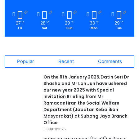
27
28
29
30
29
℃
℃
℃
℃
℃
Fri
Sat
Sun
Mon
Tue
Popular
Recent
Comments
On the 6th January 2025,Datin Seri Dr
Shasha and Mr Loh Jun have ushered
our new year 2025 with Special
Invitation Briefing from Mr
Ramacantiran the Social Welfare
Department (Jabatan Kebajikan
Masyarakat) at Subang Jaya Branch
Office
09/01/2025