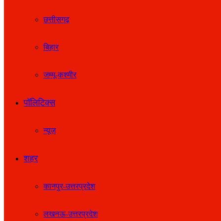
छत्तीसगढ़
बिहार
जम्मू-कश्मीर
पॉलिटिक्स
न्यूज़
शहर
कानपुर-उत्तरप्रदेश
लखनऊ-उत्तरप्रदेश