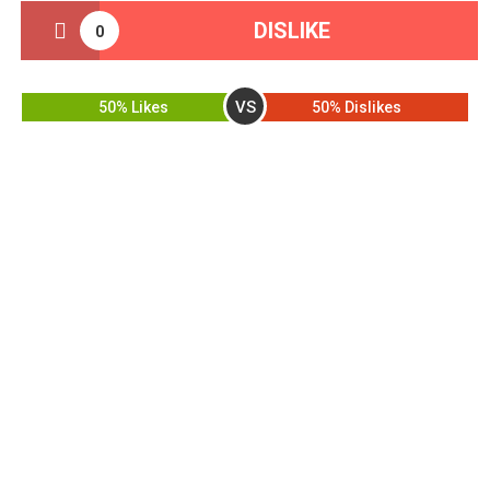
DISLIKE
0
VS
50% Likes
50% Dislikes