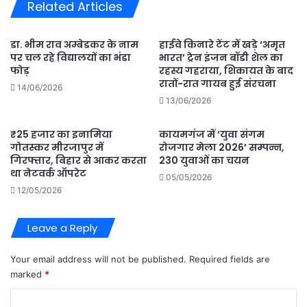
Related Articles
पल
रहे
थे
डा. भीम राव अम्बेडकर के नाम
हाईवे किनारे टेंट में खड़े ‘अमृत
तीन
पर चल रहे विद्यालयों का भंडा
भारत’ ट्रेन इंजन बॉडी शेल का
शावक
फोड़
रहस्य गहराया, शिकायत के बाद
रातों-रात गायब हुई संरचना
14/06/2026
13/06/2026
₹25 हजार का इनामिया
कायमगंज में ‘युवा संगम
गोतस्कर मीरजापुर में
रोजगार मेला 2026’ सम्पन्न,
गिरफ्तार, बिहार से आकर करता
230 युवाओं का चयन
था नेटवर्क ऑपरेट
05/05/2026
12/05/2026
Leave a Reply
Your email address will not be published.
Required fields are
marked
*
C