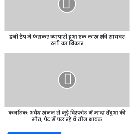
व्यापारी
हुआ
एक
लाख
₹
हंनी ट्रैप मे फंसकर व्यापारी हुआ एक लाख ₹ की सायबर
की
सायबर
ठगी का शिकार
ठगी
का
कर्नाटक:
शिकार
अवैध
खनन
से
जुड़े
विस्फोट
में
मादा
तेंदुआ
कर्नाटक: अवैध खनन से जुड़े विस्फोट में मादा तेंदुआ की
की
मौत,
मौत, पेट में पल रहे थे तीन शावक
पेट
में