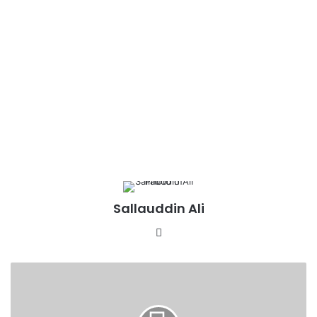
Sallauddin Ali
Website
हंनी
ट्रैप
मे
फंसकर