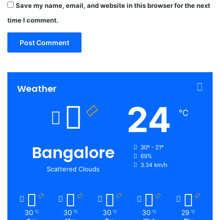
Save my name, email, and website in this browser for the next
time I comment.
Weather
24
℃
Bangalore
30º - 21º
69%
3.34 km/h
Scattered Clouds
30
30
30
30
29
℃
℃
℃
℃
℃