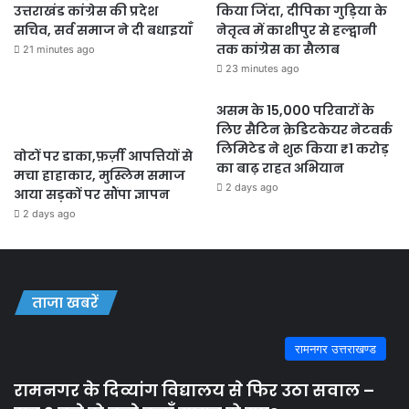
उत्तराखंड कांग्रेस की प्रदेश
किया जिंदा, दीपिका गुड़िया के
सचिव, सर्व समाज ने दी बधाइयाँ
नेतृत्व में काशीपुर से हल्द्वानी
तक कांग्रेस का सैलाब
21 minutes ago
23 minutes ago
असम के 15,000 परिवारों के
लिए सैटिन क्रेडिटकेयर नेटवर्क
लिमिटेड ने शुरू किया ₹1 करोड़
वोटों पर डाका,फ़र्ज़ी आपत्तियों से
का बाढ़ राहत अभियान
मचा हाहाकार, मुस्लिम समाज
2 days ago
आया सड़कों पर सौंपा ज्ञापन
2 days ago
ताजा खबरें
रामनगर उत्तराखण्ड
रामनगर के दिव्यांग विद्यालय से फिर उठा सवाल –