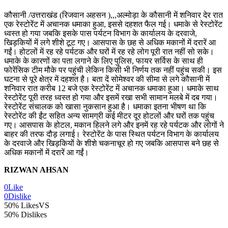
कौसानी /उत्तराखंड (रिजवान अहसन ),,,अल्मोड़ा के कौसानी में शनिवार देर रात
एक रेस्टोरेंट में अचानक धमाका हुआ, इससे दहशत फैल गई। धमाके से रेस्टोरेंट
ध्वस्त हो गया जबकि इसके पास पर्यटन विभाग के कार्यालय के दरवाजे,
खिड़कियों में लगे शीशे टूट गए। आसपास के छह से अधिक मकानों में दरारें आ
गईं। होटलों में रह रहे पर्यटक और घरों में रह रहे लोग पूरी रात नहीं सो सके।
धमाके के कारणों का पता लगाने के लिए पुलिस, फायर सर्विस के साथ ही
फोरेंसिक टीम मौके पर पहुंची लेकिन किसी भी निर्णय तक नहीं पहुंच सकी। इस
घटना से पूरे क्षेत्र में दहशत है। बता दें सोमेश्वर की सीमा से लगे कौसानी में
शनिवार रात करीब 12 बजे एक रेस्टोरेंट में अचानक धमाका हुआ। धमाके साथ
रेस्टोरेंट पूरी तरह ध्वस्त हो गया और इसमें रखा सभी सामान मलबे में दब गया।
रेस्टोरेंट संचालक को खासा नुकसान हुआ है। धमाका इतना भीषण था कि
रेस्टोरेंट की ईंट सहित अन्य सामग्री कई मीटर दूर होटलों और घरों तक पहुंच
गए। आसपास के होटल, मकान हिलने लगे और इनमें रह रहे पर्यटक और लोगों ने
बाहर की तरफ दौड़ लगाई। रेस्टोरेंट के पास स्थित पर्यटन विभाग के कार्यालय
के दरवाजे और खिड़कियों के शीशे चकनाचूर हो गए जबकि आसपास बने छह से
अधिक मकानों में दरारें आ गईं।
RIZWAN AHSAN
0
Like
0
Dislike
50% Likes
VS
50% Dislikes