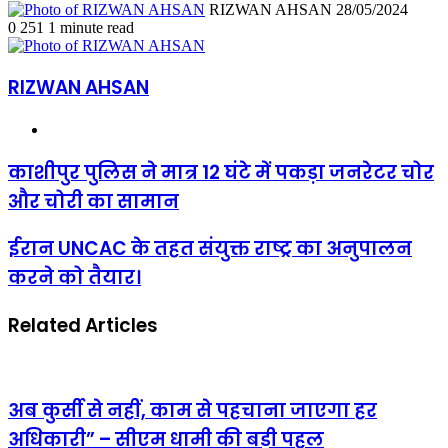
Send
RIZWAN AHSAN
28/05/2024
an
0
251
1 minute read
email
RIZWAN AHSAN
Website
काशीपुर
काशीपुर पुलिस ने मात्र 12 घंटे में पकड़ा जनरेटर चोर
पुलिस
और चोरी का सामान
ने
मात्र
12
ईरान
ईरान UNCAC के तहत संयुक्त राष्ट्र का अनुपालन
घंटे
UNCAC
करने को तैयार।
में
के
पकड़ा
तहत
जनरेटर
संयुक्त
Related Articles
चोर
राष्ट्र
और
का
चोरी
अनुपालन
का
करने
सामान
को
अब कुर्सी से नहीं, काम से पहचाना जाएगा हर
तैयार।
अधिकारी” – सीएम धामी की बड़ी पहल