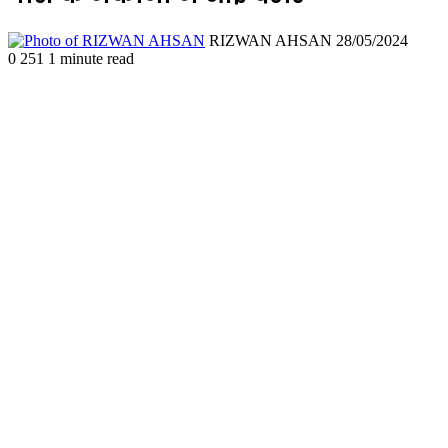
Send
RIZWAN AHSAN
28/05/2024
an
0
251
1 minute read
email