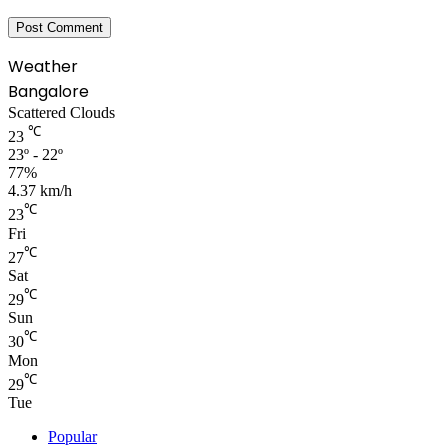
Weather
Bangalore
Scattered Clouds
℃
23
23º - 22º
77%
4.37 km/h
℃
23
Fri
℃
27
Sat
℃
29
Sun
℃
30
Mon
℃
29
Tue
Popular