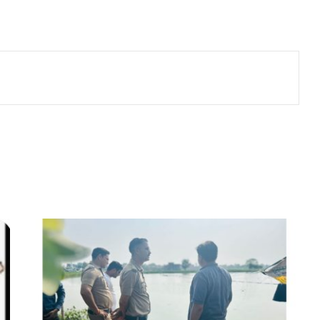
तालाबों
पर
हुई
छापेमारी,पकड़ी
गई
प्रतिबंधित
मंगूरा