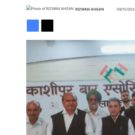
Send
RIZWAN AHSAN
09/10/202
an
Facebook
X
email