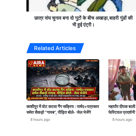
बीच
अखाड़ा,बाहरी
गुंडों
छात्र संघ चुनाव बना दो गुटों के बीच अखाड़ा,बाहरी गुंडों की
की
भी हुई एंट्री।
भी
हुई
एंट्री।
Related Articles
काशीपुर में वोट कटवा गैंग सक्रिय : पार्षद+पत्रकार
महापौर दीपक बाली
समेत सैकड़ो “गायब”, पीड़ित बोले- जेल भेजेंगे
फेस्टिवल प्रदर्शन
8 hours ago
8 hours ago