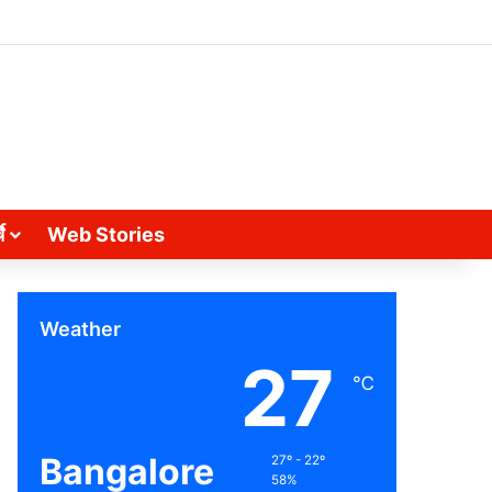
े
Web Stories
Weather
27
℃
Bangalore
27º - 22º
58%