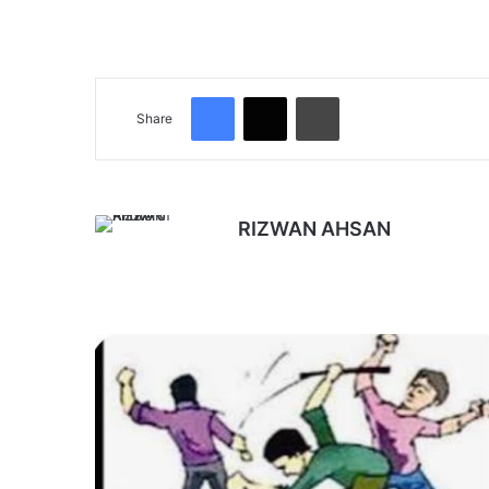
Facebook
X
Print
Share
RIZWAN AHSAN
Website
छात्र
संघ
चुनाव
बना
दो
गुटों
के