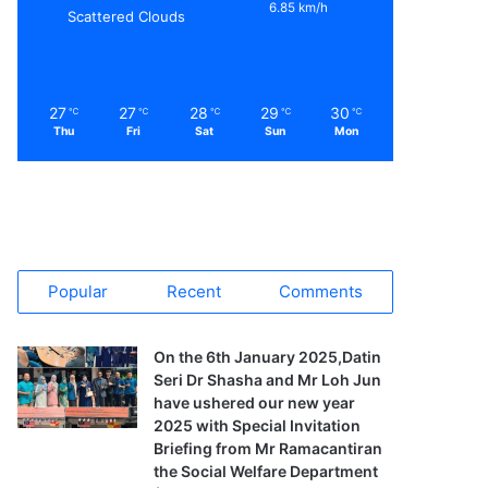
6.85 km/h
Scattered Clouds
27
27
28
29
30
℃
℃
℃
℃
℃
Thu
Fri
Sat
Sun
Mon
Popular
Recent
Comments
On the 6th January 2025,Datin
Seri Dr Shasha and Mr Loh Jun
have ushered our new year
2025 with Special Invitation
Briefing from Mr Ramacantiran
the Social Welfare Department