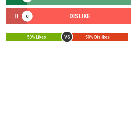
DISLIKE
0
VS
50% Likes
50% Dislikes