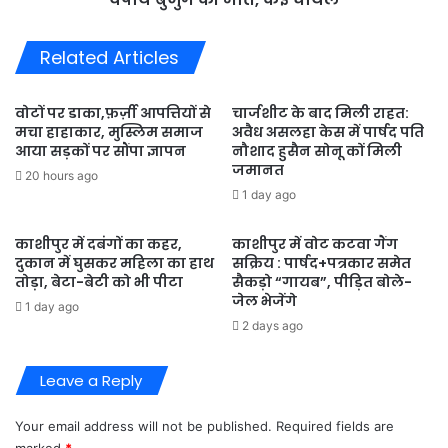
बुजुर्ग
की
Related Articles
मौत,
कई
घायल
वोटों पर डाका,फ़र्ज़ी आपत्तियों से
चार्जशीट के बाद मिली राहत:
मचा हाहाकार, मुस्लिम समाज
अवैध असलहा केस में पार्षद पति
आया सड़कों पर सौंपा ज्ञापन
नौशाद हुसैन सोनू कों मिली
जमानत
20 hours ago
1 day ago
काशीपुर में दबंगों का कहर,
काशीपुर में वोट कटवा गैंग
दुकान में घुसकर महिला का हाथ
सक्रिय : पार्षद+पत्रकार समेत
तोड़ा, बेटा-बेटी को भी पीटा
सैकड़ो “गायब”, पीड़ित बोले-
जेल भेजेंगे
1 day ago
2 days ago
Leave a Reply
Your email address will not be published.
Required fields are
marked
*