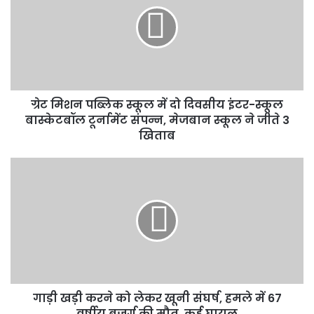
स्कूल
में
दो
दिवसीय
इंटर-
स्कूल
ग्रेट मिशन पब्लिक स्कूल में दो दिवसीय इंटर-स्कूल
बास्केटबॉल
टूर्नामेंट
बास्केटबॉल टूर्नामेंट संपन्न, मेजबान स्कूल ने जीते 3
संपन्न,
खिताब
मेजबान
स्कूल
गाड़ी
ने
खड़ी
जीते
करने
3
को
खिताब
लेकर
खूनी
संघर्ष,
हमले
में
गाड़ी खड़ी करने को लेकर खूनी संघर्ष, हमले में 67
67
वर्षीय
वर्षीय बुजुर्ग की मौत, कई घायल