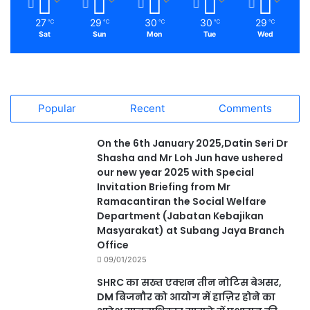
27
29
30
30
29
℃
℃
℃
℃
℃
Sat
Sun
Mon
Tue
Wed
Popular
Recent
Comments
On the 6th January 2025,Datin Seri Dr
Shasha and Mr Loh Jun have ushered
our new year 2025 with Special
Invitation Briefing from Mr
Ramacantiran the Social Welfare
Department (Jabatan Kebajikan
Masyarakat) at Subang Jaya Branch
Office
09/01/2025
SHRC का सख्त एक्शन तीन नोटिस बेअसर,
DM बिजनौर को आयोग में हाज़िर होने का