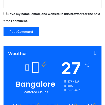
Save my name, email, and website in this browser for the next
time I comment.
Weather
27
℃
Bangalore
27º - 22º
58%
6.66 km/h
Scattered Clouds