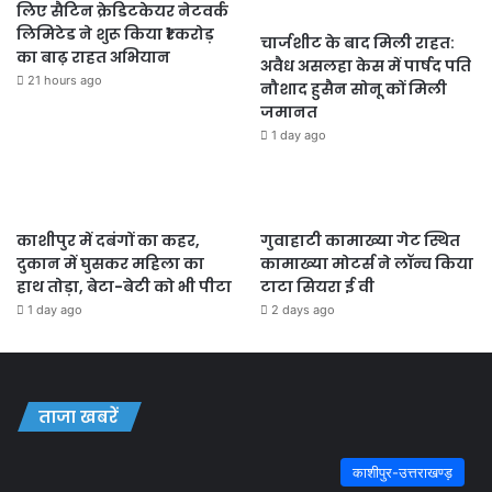
लिए सैटिन क्रेडिटकेयर नेटवर्क
लिमिटेड ने शुरू किया ₹1 करोड़
चार्जशीट के बाद मिली राहत:
का बाढ़ राहत अभियान
अवैध असलहा केस में पार्षद पति
21 hours ago
नौशाद हुसैन सोनू कों मिली
जमानत
1 day ago
काशीपुर में दबंगों का कहर,
गुवाहाटी कामाख्या गेट स्थित
दुकान में घुसकर महिला का
कामाख्या मोटर्स ने लॉन्च किया
हाथ तोड़ा, बेटा-बेटी को भी पीटा
टाटा सियरा ई वी
1 day ago
2 days ago
ताजा खबरें
काशीपुर-उत्तराखण्ड़