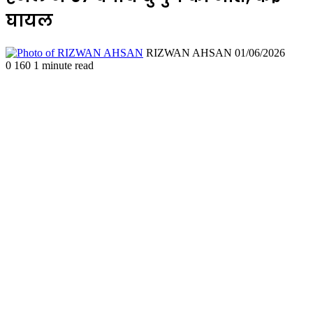
घायल
Send
RIZWAN AHSAN
01/06/2026
an
0
160
1 minute read
email