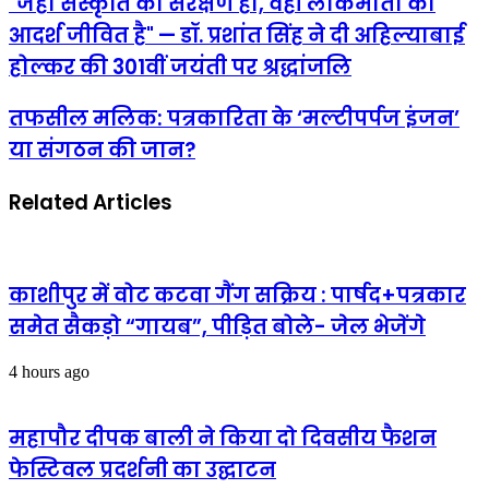
"जहाँ संस्कृति का संरक्षण हो, वहीं लोकमाता का
संस्कृति
आदर्श जीवित है" — डॉ. प्रशांत सिंह ने दी अहिल्याबाई
का
संरक्षण
होल्कर की 301वीं जयंती पर श्रद्धांजलि
हो,
वहीं
तफसील
तफसील मलिक: पत्रकारिता के ‘मल्टीपर्पज इंजन’
लोकमाता
मलिक:
का
या संगठन की जान?
पत्रकारिता
आदर्श
के
जीवित
‘मल्टीपर्पज
है"
Related Articles
इंजन’
—
या
डॉ.
संगठन
प्रशांत
की
सिंह
जान?
काशीपुर में वोट कटवा गैंग सक्रिय : पार्षद+पत्रकार
ने
दी
समेत सैकड़ो “गायब”, पीड़ित बोले- जेल भेजेंगे
अहिल्याबाई
होल्कर
की
4 hours ago
301वीं
जयंती
पर
महापौर दीपक बाली ने किया दो दिवसीय फैशन
श्रद्धांजलि
फेस्टिवल प्रदर्शनी का उद्घाटन