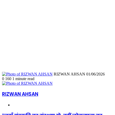
Send
RIZWAN AHSAN
01/06/2026
an
0
160
1 minute read
email
RIZWAN AHSAN
Website
"जहाँ