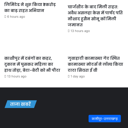
लिमिटेड ने शुरू किया ₹1 करोड़
चार्जशीट के बाद मिली राहत:
का बाढ़ राहत अभियान
अवैध असलहा केस में पार्षद पति
6 hours ago
नौशाद हुसैन सोनू कों मिली
जमानत
13 hours ago
काशीपुर में दबंगों का कहर,
गुवाहाटी कामाख्या गेट स्थित
दुकान में घुसकर महिला का
कामाख्या मोटर्स ने लॉन्च किया
हाथ तोड़ा, बेटा-बेटी को भी पीटा
टाटा सियरा ई वी
13 hours ago
1 day ago
ताजा खबरें
काशीपुर-उत्तराखण्ड़