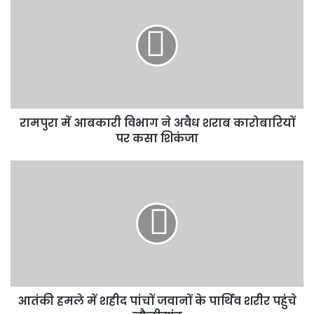
में
आबकारी
विभाग
ने
अवैध
शराब
कारोबारियों
पर
रामपुरा में आबकारी विभाग ने अवैध शराब कारोबारियों
कसा
शिकंजा
पर कसा शिकंजा
आतंकी
हमले
में
शहीद
पांचों
जवानों
के
पार्थिव
शरीर
आतंकी हमले में शहीद पांचों जवानों के पार्थिव शरीर पहुंचे
पहुंचे