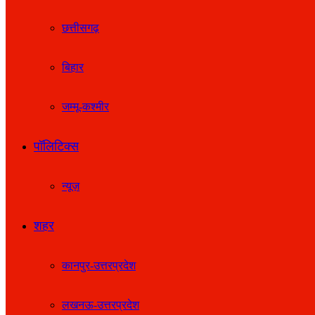
छत्तीसगढ़
बिहार
जम्मू-कश्मीर
पॉलिटिक्स
न्यूज़
शहर
कानपुर-उत्तरप्रदेश
लखनऊ-उत्तरप्रदेश