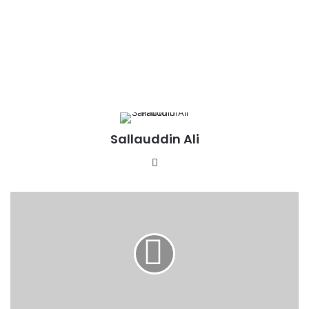
Sallauddin Ali
Website
वाराणसी
कैंट
स्टेशन
पर
जीआरपी
और
आरपीएफ
की