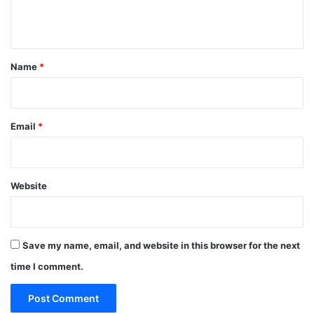
n
t
*
Name
*
Email
*
Website
Save my name, email, and website in this browser for the next
time I comment.