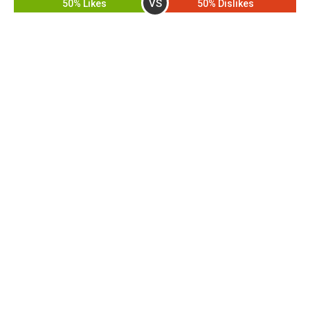
VS
50% Likes
50% Dislikes