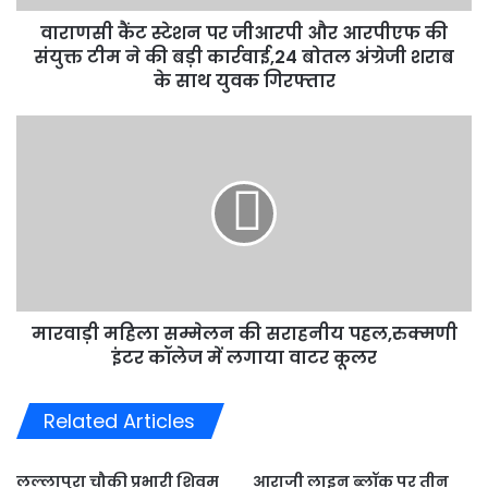
संयुक्त
वाराणसी कैंट स्टेशन पर जीआरपी और आरपीएफ की
टीम
ने
संयुक्त टीम ने की बड़ी कार्रवाई,24 बोतल अंग्रेजी शराब
की
के साथ युवक गिरफ्तार
बड़ी
कार्रवाई,24
मारवाड़ी
बोतल
महिला
अंग्रेजी
सम्मेलन
शराब
की
के
सराहनीय
साथ
पहल,रुक्मणी
युवक
इंटर
गिरफ्तार
कॉलेज
में
मारवाड़ी महिला सम्मेलन की सराहनीय पहल,रुक्मणी
लगाया
वाटर
इंटर कॉलेज में लगाया वाटर कूलर
कूलर
Related Articles
लल्लापुरा चौकी प्रभारी शिवम
आराजी लाइन ब्लॉक पर तीन