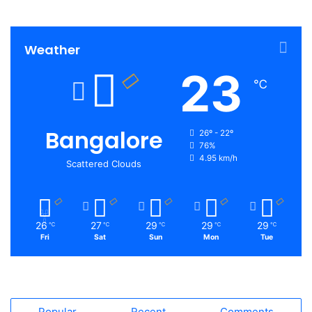
Weather
23
℃
Bangalore
26º - 22º
76%
4.95 km/h
Scattered Clouds
26
27
29
29
29
℃
℃
℃
℃
℃
Fri
Sat
Sun
Mon
Tue
Popular
Recent
Comments