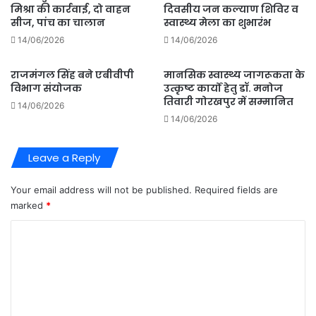
मिश्रा की कार्रवाई, दो वाहन
दिवसीय जन कल्याण शिविर व
सीज, पांच का चालान
स्वास्थ्य मेला का शुभारंभ
14/06/2026
14/06/2026
राजमंगल सिंह बने एबीवीपी
मानसिक स्वास्थ्य जागरूकता के
विभाग संयोजक
उत्कृष्ट कार्यों हेतु डॉ. मनोज
तिवारी गोरखपुर में सम्मानित
14/06/2026
14/06/2026
Leave a Reply
Your email address will not be published.
Required fields are
marked
*
C
o
m
m
e