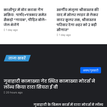
काशीपुर में वोट कटवा गैंग
स्वर्गीय मंजुला श्रीवास्तव की
सक्रिय : पार्षद+पत्रकार समेत
याद में सोलर लाइट से लेकर
सैकड़ो “गायब”, पीड़ित बोले-
वाटर कूलर तक, श्रीवास्तव
जेल भेजेंगे
परिवार देगा शहर को 2 बड़ी
सौगात”
1 day ago
1 day ago
ताजा खबरें
असम/गुवाहाटी
गुवाहाटी कामाख्या गेट स्थित कामाख्या मोटर्स ने
लॉन्च किया टाटा सियरा ई वी
20 hours ago
गुवाहाटी के बिमल कार्स में टाटा मोटर्स ने लॉन्च