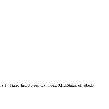
e: (-1, -1);aec_lux: 0.0;aec_lux_index: 0;HdrStatus: off;albedo: