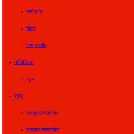
छत्तीसगढ़
बिहार
जम्मू-कश्मीर
पॉलिटिक्स
न्यूज़
शहर
कानपुर-उत्तरप्रदेश
लखनऊ-उत्तरप्रदेश