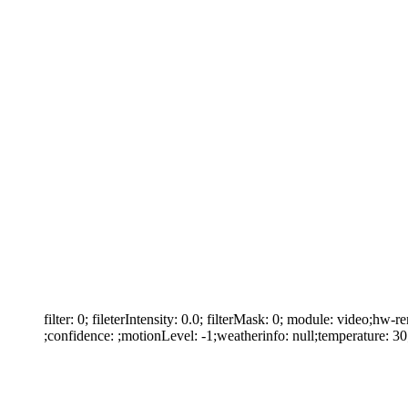
filter: 0; fileterIntensity: 0.0; filterMask: 0; module: video;hw
;confidence: ;motionLevel: -1;weatherinfo: null;temperature: 30