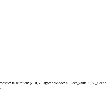
-remosaic: false;touch: (-1.0, -1.0);sceneMode: null;cct_value: 0;AI_Scen
;