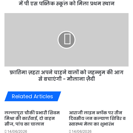
एस
में पी एस पब्लिक स्कूल को मिला प्रथम स्थान
पब्लिक
स्कूल
फ़ातिमा
को
ज़हरा
मिला
अपने
प्रथम
चाहने
स्थान
वालों
को
जहन्नुम
की
आग
फ़ातिमा ज़हरा अपने चाहने वालों को जहन्नुम की आग
से
बचाएंगी
से बचाएंगी - मौलाना ज़ैदी
-
मौलाना
Related Articles
ज़ैदी
लल्लापुरा चौकी प्रभारी शिवम
आराजी लाइन ब्लॉक पर तीन
मिश्रा की कार्रवाई, दो वाहन
दिवसीय जन कल्याण शिविर व
सीज, पांच का चालान
स्वास्थ्य मेला का शुभारंभ
14/06/2026
14/06/2026