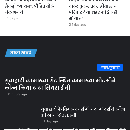
सक्रिय : पार्षद+पत्रकार समेत
याद में सोलर लाइट से लेकर
सैकड़ो “गायब”, पीड़ित बोले-
वाटर कूलर तक, श्रीवास्तव
जेल भेजेंगे
परिवार देगा शहर को 2 बड़ी
सौगात”
1 day ago
1 day ago
ताजा खबरें
असम/गुवाहाटी
गुवाहाटी कामाख्या गेट स्थित कामाख्या मोटर्स ने
लॉन्च किया टाटा सियरा ई वी
21 hours ago
गुवाहाटी के बिमल कार्स में टाटा मोटर्स ने लॉन्च
की टाटा सिएरा.ईवी
1 day ago