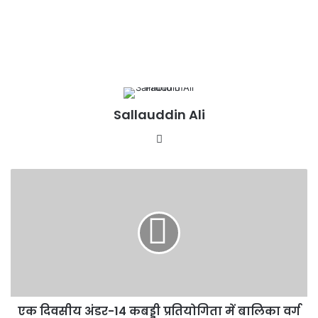
Sallauddin Ali
Website
एक
दिवसीय
अंडर-14
कबड्डी
प्रतियोगिता
में
बालिका
वर्ग
में
एक दिवसीय अंडर-14 कबड्डी प्रतियोगिता में बालिका वर्ग
पी