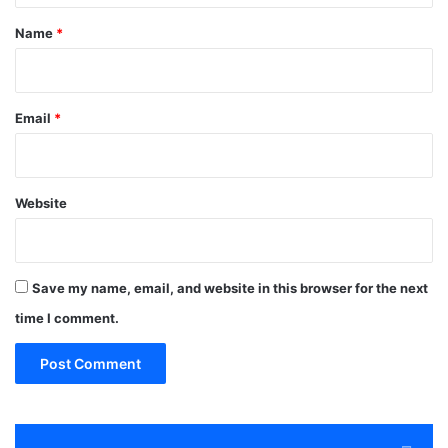
*
Name
*
Email
*
Website
Save my name, email, and website in this browser for the next
time I comment.