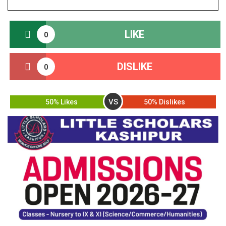
LIKE
0
DISLIKE
0
VS
50% Likes
50% Dislikes