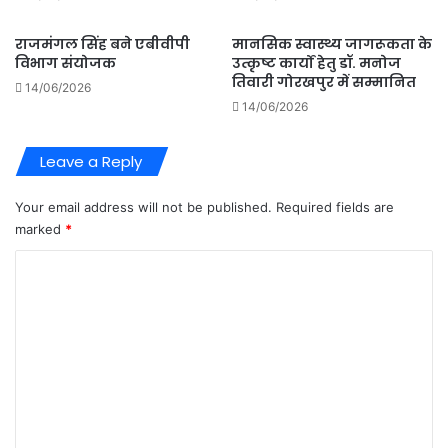
राजमंगल सिंह बने एबीवीपी
मानसिक स्वास्थ्य जागरूकता के
विभाग संयोजक
उत्कृष्ट कार्यों हेतु डॉ. मनोज
तिवारी गोरखपुर में सम्मानित
14/06/2026
14/06/2026
Leave a Reply
Your email address will not be published.
Required fields are
marked
*
C
o
m
m
e
n
t