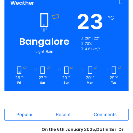
Weather
23
℃
Bangalore
26º - 22º
78%
4.61 km/h
Light Rain
26
27
29
29
29
℃
℃
℃
℃
℃
Fri
Sat
Sun
Mon
Tue
Popular
Recent
Comments
On the 6th January 2025,Datin Seri Dr