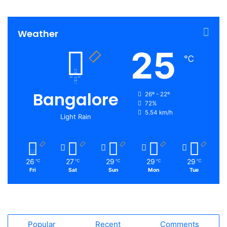
Weather
25
℃
Bangalore
26º - 22º
72%
5.54 km/h
Light Rain
26
27
29
29
29
℃
℃
℃
℃
℃
Fri
Sat
Sun
Mon
Tue
Popular
Recent
Comments