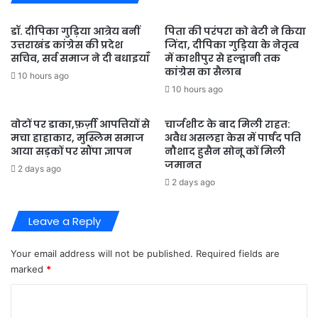
डॉ. दीपिका गुड़िया आत्रेय बनीं
पिता की परंपरा को बेटी ने किया
उत्तराखंड कांग्रेस की प्रदेश
जिंदा, दीपिका गुड़िया के नेतृत्व
सचिव, सर्व समाज ने दी बधाइयाँ
में काशीपुर से हल्द्वानी तक
कांग्रेस का सैलाब
10 hours ago
10 hours ago
वोटों पर डाका,फ़र्ज़ी आपत्तियों से
चार्जशीट के बाद मिली राहत:
मचा हाहाकार, मुस्लिम समाज
अवैध असलहा केस में पार्षद पति
आया सड़कों पर सौंपा ज्ञापन
नौशाद हुसैन सोनू कों मिली
जमानत
2 days ago
2 days ago
Leave a Reply
Your email address will not be published.
Required fields are
marked
*
C
o