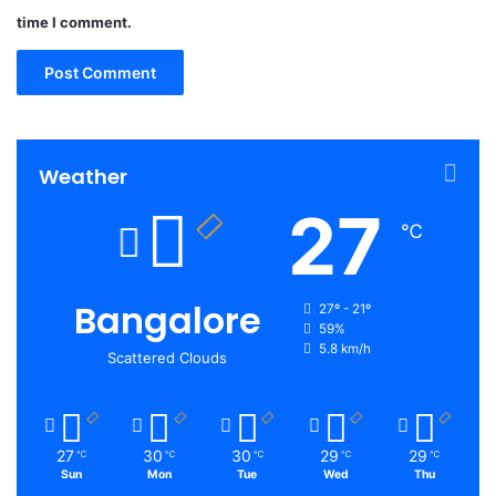
time I comment.
Weather
27
℃
Bangalore
27º - 21º
59%
5.8 km/h
Scattered Clouds
27
30
30
29
29
℃
℃
℃
℃
℃
Sun
Mon
Tue
Wed
Thu