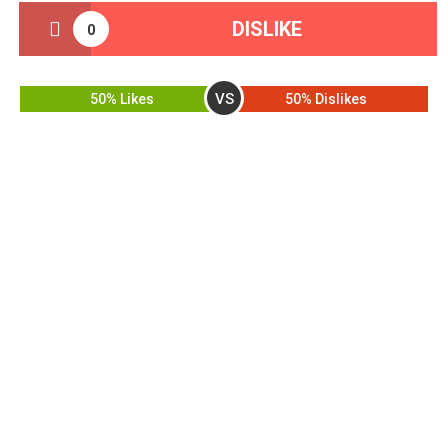
DISLIKE
0
VS
50% Likes
50% Dislikes