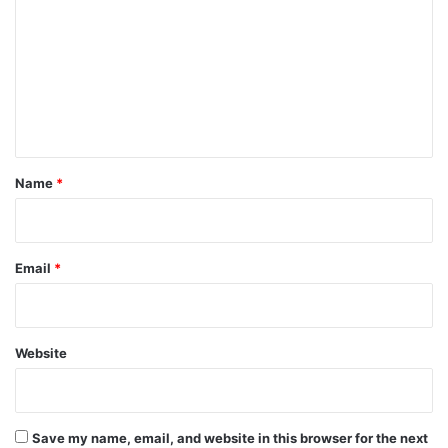
m
m
e
n
t
*
Name
*
Email
*
Website
Save my name, email, and website in this browser for the next