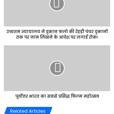
फलो
की
रेहड़ी
पंचर
दुकानों
उच्चतम न्यायालय ने दुकान फलो की रेहड़ी पंचर दुकानों
तक
पर
तक पर नाम लिखने के आदेश पर लगाई रोक!
नाम
लिखने
पूर्वोत्तर
के
भारत
आदेश
का
पर
सबसे
लगाई
प्रसिद्ध
रोक!
फिल्म
महोत्सव
पूर्वोत्तर भारत का सबसे प्रसिद्ध फिल्म महोत्सव
Related Articles